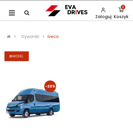
0
Zaloguj
Koszyk
Dywaniki
Iveco
MODEL
-20%