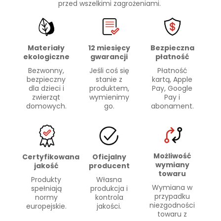
przed wszelkimi zagrożeniami.
Materiały
Bezpieczna
12 miesięcy
ekologiczne
płatność
gwarancji
Bezwonny,
Płatność
Jeśli coś się
bezpieczny
kartą, Apple
stanie z
dla dzieci i
Pay, Google
produktem,
zwierząt
Pay i
wymienimy
domowych.
abonament.
go.
Możliwość
Certyfikowana
Oficjalny
wymiany
jakość
producent
towaru
Produkty
Własna
Wymiana w
spełniają
produkcja i
przypadku
normy
kontrola
niezgodności
europejskie.
jakości.
towaru z