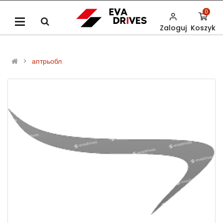
0
Zaloguj
Koszyk
аптрьобл