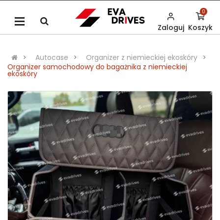
0
Zaloguj
Koszyk
Autocase
Organizer z niemieckiej ekoskóry
Organizer samochodowy do bagażnika z niemieckiej
ekoskóry