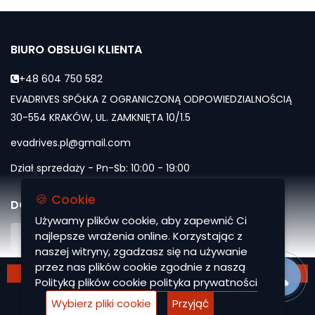
BIURO OBSŁUGI KLIENTA
+48 604 750 582
EVADRIVES SPÓŁKA Z OGRANICZONĄ ODPOWIEDZIALNOŚCIĄ
30-554 KRAKÓW, UL. ZAMKNIĘTA 10/1.5
evadrives.pl@gmail.com
Dział sprzedaży - Pn-Sb: 10:00 - 19:00
🍪 Cookie
DOŁĄCZ DO NAS
Używamy plików cookie, aby zapewnić Ci
najlepsze wrażenia online. Korzystając z
naszej witryny, zgadzasz się na używanie
przez nas plików cookie zgodnie z naszą
POKAŻ WIĘCEJ
Polityką plików cookie
polityka prywatności
Wybierz pliki cookie
Przyjąć
EVA Drives 2026. All Rights Reserved.