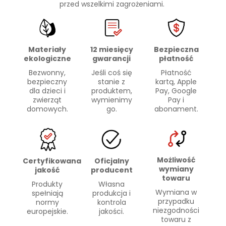
przed wszelkimi zagrożeniami.
Materiały
Bezpieczna
12 miesięcy
ekologiczne
płatność
gwarancji
Bezwonny,
Płatność
Jeśli coś się
bezpieczny
kartą, Apple
stanie z
dla dzieci i
Pay, Google
produktem,
zwierząt
Pay i
wymienimy
domowych.
abonament.
go.
Możliwość
Certyfikowana
Oficjalny
wymiany
jakość
producent
towaru
Produkty
Własna
Wymiana w
spełniają
produkcja i
przypadku
normy
kontrola
niezgodności
europejskie.
jakości.
towaru z