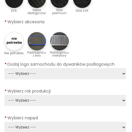
Skóra
Stos
EVA
Stos LUX
ekologiczna
premium
Wybierz akcesoria
Podstopnicа
Podstopnicа
Nie potrzeba
z eva
metalovy
Dodaj logo samochodu do dywaników podłogowych
Wybierz rok produkcji
Wybierz napęd