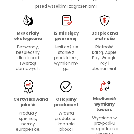
przed wszelkimi zagrożeniami.
Materiały
Bezpieczna
12 miesięcy
ekologiczne
płatność
gwarancji
Bezwonny,
Płatność
Jeśli coś się
bezpieczny
kartą, Apple
stanie z
dla dzieci i
Pay, Google
produktem,
zwierząt
Pay i
wymienimy
domowych.
abonament.
go.
Możliwość
Certyfikowana
Oficjalny
wymiany
jakość
producent
towaru
Produkty
Własna
Wymiana w
spełniają
produkcja i
przypadku
normy
kontrola
niezgodności
europejskie.
jakości.