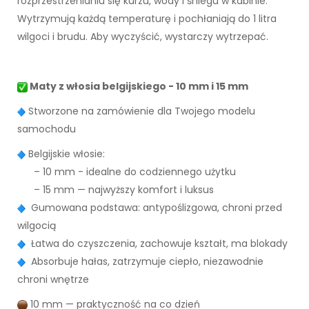
rozprzestrzenianiu się kurzu, wody i śniegu w kabinie.
Wytrzymują każdą temperaturę i pochłaniają do 1 litra
wilgoci i brudu. Aby wyczyścić, wystarczy wytrzepać.
Maty z włosia belgijskiego - 10 mm i 15 mm
Stworzone na zamówienie dla Twojego modelu
samochodu
Belgijskie włosie:
– 10 mm - idealne do codziennego użytku
– 15 mm — najwyższy komfort i luksus
Gumowana podstawa: antypoślizgowa, chroni przed
wilgocią
Łatwa do czyszczenia, zachowuje kształt, ma blokady
Absorbuje hałas, zatrzymuje ciepło, niezawodnie
chroni wnętrze
10 mm — praktyczność na co dzień