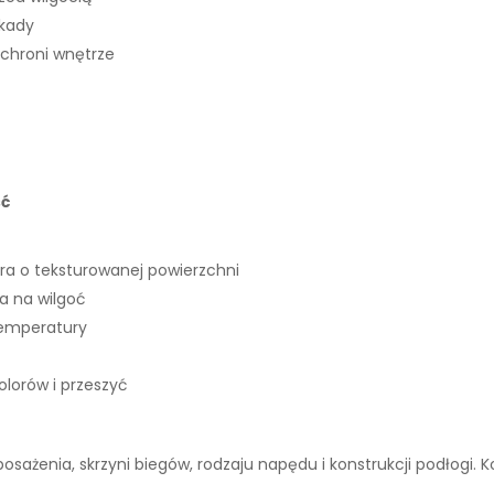
okady
 chroni wnętrze
ść
ra o teksturowanej powierzchni
 na wilgoć
temperatury
lorów i przeszyć
wyposażenia, skrzyni biegów, rodzaju napędu i konstrukcji podłogi