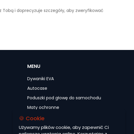
 z Tobą i doprecyzuje szczegóły, aby zweryfikować
MENU
Dywaniki EVA
Autocase
Poduszki pod głowę do samochodu
Maty ochronne
Pokrowce na siedzenia do samochodu
🍪 Cookie
Akcesoria
Używamy plików cookie, aby zapewnić Ci
najlepsze wrażenia online. Korzystając z