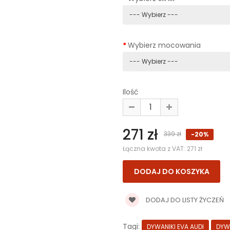
Wybierz mocowania
Ilość
271 zł
339 zł
-20%
Łączna kwota z VAT:
271 zł
DODAJ DO LISTY ŻYCZEŃ
Tagi:
DYWANIKI EVA AUDI
DYW