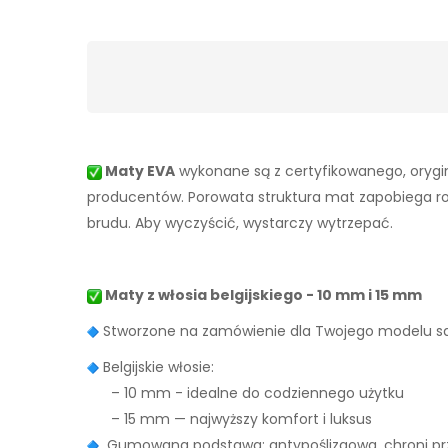
Maty EVA
wykonane są z certyfikowanego, orygin
producentów. Porowata struktura mat zapobiega rozpr
brudu. Aby wyczyścić, wystarczy wytrzepać.
Maty z włosia belgijskiego - 10 mm i 15 mm
Stworzone na zamówienie dla Twojego modelu
Belgijskie włosie:
– 10 mm - idealne do codziennego użytku
– 15 mm — najwyższy komfort i luksus
Gumowana podstawa: antypoślizgowa, chroni prz