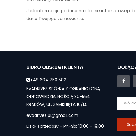
Jeśli informacje podane na stronie internetowej ok
dane Twojego zamówienia.
BIURO OBSŁUGI KLIENTA
DOŁĄCZ
+48 604 750 582
EVADRIVES SPÓŁKA Z OGRANICZONĄ
ODPOWIEDZIALNOŚCIĄ 30-554
KRAKÓW, UL. ZAMKNIĘTA 10/1.5
evadrives.pl@gmail.com
Subs
Dział sprzedaży - Pn-Sb: 10:00 - 19:00