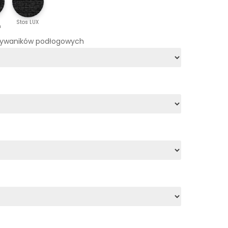
Stos LUX
m
dywaników podłogowych