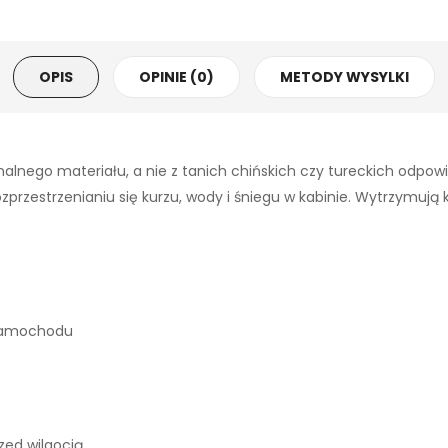
OPIS
OPINIE (0)
METODY WYSYLKI
alnego materiału, a nie z tanich chińskich czy tureckich odpo
zestrzenianiu się kurzu, wody i śniegu w kabinie. Wytrzymują każ
 samochodu
ed wilgocią