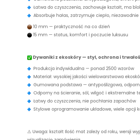
Łatwa do czyszczenia, zachowuje kształt, ma bl
Absorbuje hałas, zatrzymuje ciepło, niezawodnie
10 mm — praktyczność na co dzień
15 mm — status, komfort i poczucie luksusu
Dywaniki z ekoskóry — styl, ochrona i trwało
Produkcja indywidualna — ponad 2500 wzorów
Materiał: wysokiej jakości wielowarstwowa ekoskó
Gumowana podstawa — antypoślizgowa, odporna
Odporny na ścieranie, sól, wilgoć i ekstremalne 
Łatwy do czyszczenia, nie pochłania zapachów
Stylowe oprogramowanie układowe, wiele opcji ko
⚠️ Uwaga: kształt Ilość mat zależy od roku, wersji 
wizualizację zamówienia.