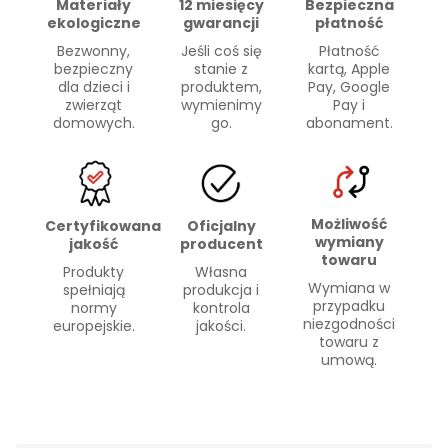
Materiały
Bezpieczna
12 miesięcy
ekologiczne
płatność
gwarancji
Bezwonny,
Płatność
Jeśli coś się
bezpieczny
kartą, Apple
stanie z
dla dzieci i
Pay, Google
produktem,
zwierząt
Pay i
wymienimy
domowych.
abonament.
go.
Możliwość
Certyfikowana
Oficjalny
wymiany
jakość
producent
towaru
Produkty
Własna
Wymiana w
spełniają
produkcja i
przypadku
normy
kontrola
niezgodności
europejskie.
jakości.
towaru z
umową.