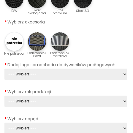
Skóra
Stos
EVA
Stos LUX
ekologiczna
premium
Wybierz akcesoria
Podstopnicа
Podstopnicа
Nie potrzeba
z eva
metalovy
Dodaj logo samochodu do dywaników podłogowych
Wybierz rok produkcji
Wybierz napęd