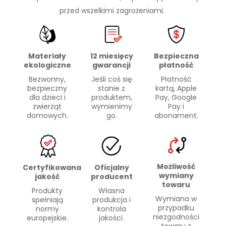
przed wszelkimi zagrożeniami.
Materiały
Bezpieczna
12 miesięcy
ekologiczne
płatność
gwarancji
Bezwonny,
Płatność
Jeśli coś się
bezpieczny
kartą, Apple
stanie z
dla dzieci i
Pay, Google
produktem,
zwierząt
Pay i
wymienimy
domowych.
abonament.
go.
Możliwość
Certyfikowana
Oficjalny
wymiany
jakość
producent
towaru
Produkty
Własna
Wymiana w
spełniają
produkcja i
przypadku
normy
kontrola
niezgodności
europejskie.
jakości.