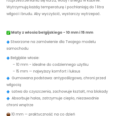
rozprzestrzenianiu się kurzu, wody i śniegu w kabinie.
Wytrzymują każdą temperaturę i pochłaniają do 1 litra
wilgoci i brudu. Aby wyczyścić, wystarczy wytrzepać.
Maty z włosia belgijskiego - 10 mm i 15 mm
Stworzone na zamówienie dla Twojego modelu
samochodu
Belgijskie włosie:
– 10 mm - idealne do codziennego użytku
– 15 mm — najwyższy komfort i luksus
Gumowana podstawa: antypoślizgowa, chroni przed
wilgocią
Łatwa do czyszczenia, zachowuje kształt, ma blokady
Absorbuje hałas, zatrzymuje ciepło, niezawodnie
chroni wnętrze
10 mm — praktyczność na co dzień