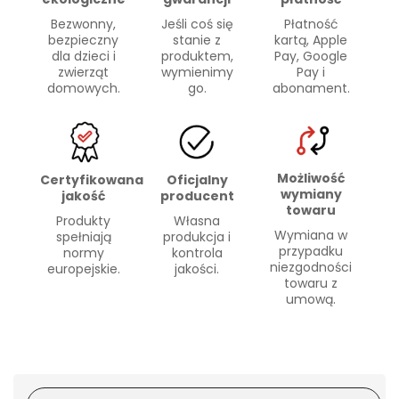
Bezwonny,
Płatność
Jeśli coś się
bezpieczny
kartą, Apple
stanie z
dla dzieci i
Pay, Google
produktem,
zwierząt
Pay i
wymienimy
domowych.
abonament.
go.
Możliwość
Certyfikowana
Oficjalny
wymiany
jakość
producent
towaru
Produkty
Własna
Wymiana w
spełniają
produkcja i
przypadku
normy
kontrola
niezgodności
europejskie.
jakości.
towaru z
umową.