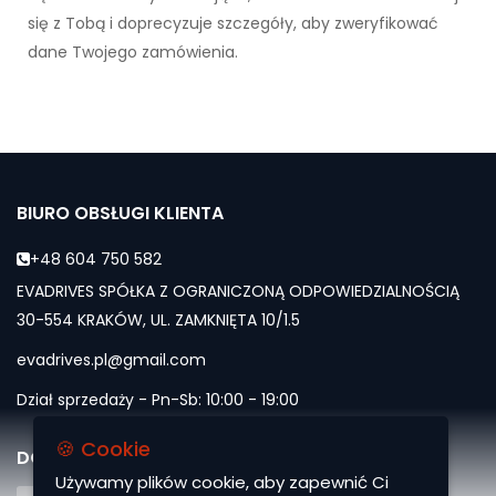
się z Tobą i doprecyzuje szczegóły, aby zweryfikować
dane Twojego zamówienia.
BIURO OBSŁUGI KLIENTA
+48 604 750 582
EVADRIVES SPÓŁKA Z OGRANICZONĄ ODPOWIEDZIALNOŚCIĄ
30-554 KRAKÓW, UL. ZAMKNIĘTA 10/1.5
evadrives.pl@gmail.com
Dział sprzedaży - Pn-Sb: 10:00 - 19:00
🍪 Cookie
DOŁĄCZ DO NAS
Używamy plików cookie, aby zapewnić Ci