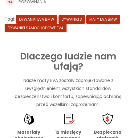
PORÓWNANIA
Tagi:
DYWANIKI EVA BMW
DYWANIKI 3
MATY EVA BMW
DYWANIKI SAMOCHODOWE EVA
Dlaczego ludzie nam
ufają?
Nasze maty EVA zostały zaprojektowane z
uwzględnieniem wszystkich standardów
bezpieczeństwa i komfortu, zapewniając ochronę
przed wszelkimi zagrożeniami.
Materiały
Bezpieczna
12 miesięcy
ekologiczne
płatność
gwarancji