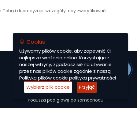
 z Tobą i doprecyzuje szczegóły, aby zweryfikować
🍪 Cookie
Używamy plików cookie, aby zapewnić Ci
najlepsze wrażenia online. Korzystając z
naszej witryny, zgadzasz się na używanie
MENU
przez nas plików cookie zgodnie z naszą
Polityką plików cookie
polityka prywatności
Dywaniki EVA
Wybierz pliki cookie
Przyjąć
Autocase
Poduszki pod głowę do samochodu
Maty ochronne
Pokrowce na siedzenia do samochodu
Akcesoria