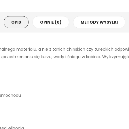
OPIS
OPINIE (0)
METODY WYSYLKI
alnego materiału, a nie z tanich chińskich czy tureckich odpo
zestrzenianiu się kurzu, wody i śniegu w kabinie. Wytrzymują każ
 samochodu
ed wilgocią