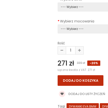
Wybierz mocowania
Ilość
271 zł
339 zł
-20%
Łączna kwota z VAT:
271 zł
DODAJ DO LISTY ŻYCZEŃ
Tagi:
DYWANIKI EVA BMW
DYW