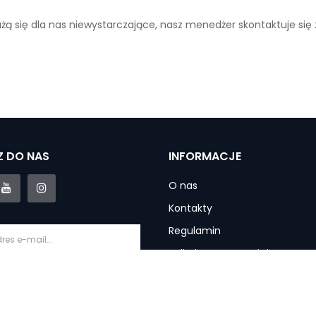
ażą się dla nas niewystarczające, nasz menedżer skontaktuje się
 DO NAS
INFORMACJE
O nas
Kontakty
Regulamin
Polityka prywatności
Informacje o dostawie
krybuj
Gwarancja i usługi