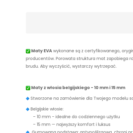
Maty EVA
wykonane są z certyfikowanego, orygin
producentów. Porowata struktura mat zapobiega rozpr
brudu. Aby wyczyścić, wystarczy wytrzepać.
Maty z włosia belgijskiego - 10 mm i 15 mm
Stworzone na zamówienie dla Twojego modelu
Belgijskie włosie:
– 10 mm - idealne do codziennego użytku
– 15 mm — najwyższy komfort i luksus
Gumowana podstawa: antypoślizgowa, chroni prz