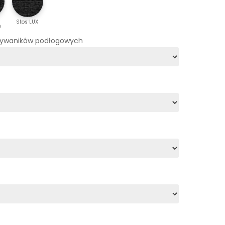
Stos LUX
m
dywaników podłogowych