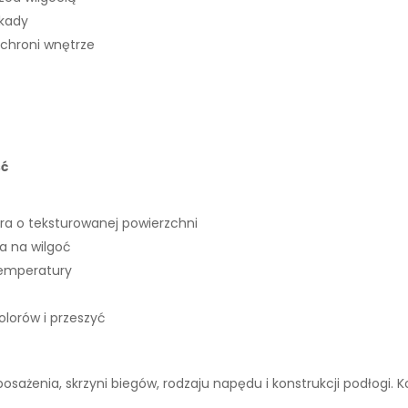
okady
 chroni wnętrze
ść
ra o teksturowanej powierzchni
 na wilgoć
temperatury
lorów i przeszyć
wyposażenia, skrzyni biegów, rodzaju napędu i konstrukcji podłogi