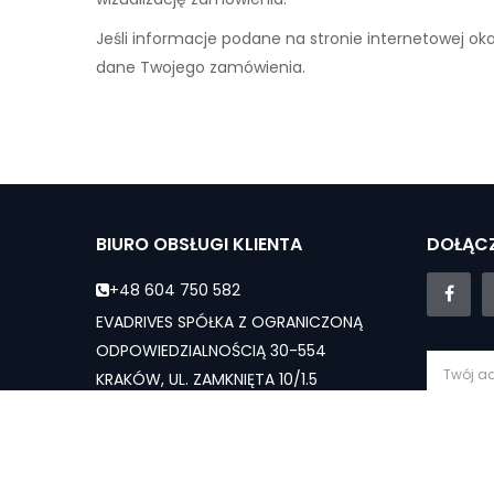
Jeśli informacje podane na stronie internetowej ok
dane Twojego zamówienia.
BIURO OBSŁUGI KLIENTA
DOŁĄCZ
+48 604 750 582
EVADRIVES SPÓŁKA Z OGRANICZONĄ
ODPOWIEDZIALNOŚCIĄ 30-554
KRAKÓW, UL. ZAMKNIĘTA 10/1.5
evadrives.pl@gmail.com
Subs
Dział sprzedaży - Pn-Sb: 10:00 - 19:00