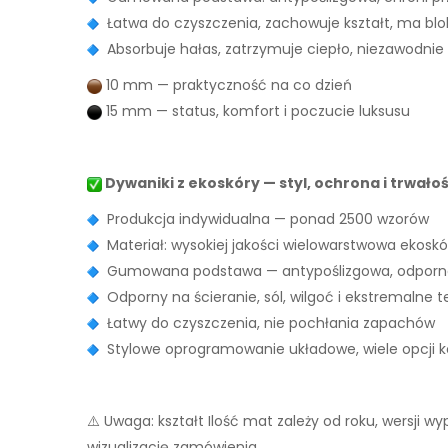
Łatwa do czyszczenia, zachowuje kształt, ma bl
Absorbuje hałas, zatrzymuje ciepło, niezawodnie
10 mm — praktyczność na co dzień
15 mm — status, komfort i poczucie luksusu
Dywaniki z ekoskóry — styl, ochrona i trwało
Produkcja indywidualna — ponad 2500 wzorów
Materiał: wysokiej jakości wielowarstwowa ekoskó
Gumowana podstawa — antypoślizgowa, odporna
Odporny na ścieranie, sól, wilgoć i ekstremalne 
Łatwy do czyszczenia, nie pochłania zapachów
Stylowe oprogramowanie układowe, wiele opcji ko
⚠️ Uwaga: kształt Ilość mat zależy od roku, wersji 
wizualizację zamówienia.