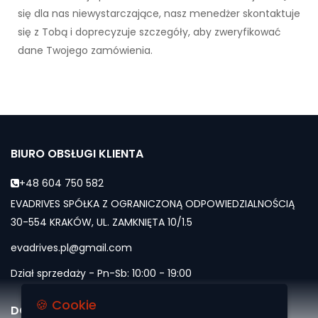
się dla nas niewystarczające, nasz menedżer skontaktuje
się z Tobą i doprecyzuje szczegóły, aby zweryfikować
dane Twojego zamówienia.
BIURO OBSŁUGI KLIENTA
+48 604 750 582
EVADRIVES SPÓŁKA Z OGRANICZONĄ ODPOWIEDZIALNOŚCIĄ
30-554 KRAKÓW, UL. ZAMKNIĘTA 10/1.5
evadrives.pl@gmail.com
Dział sprzedaży - Pn-Sb: 10:00 - 19:00
🍪 Cookie
DOŁĄCZ DO NAS