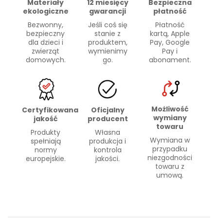
Materiały
Bezpieczna
12 miesięcy
ekologiczne
płatność
gwarancji
Bezwonny,
Płatność
Jeśli coś się
bezpieczny
kartą, Apple
stanie z
dla dzieci i
Pay, Google
produktem,
zwierząt
Pay i
wymienimy
domowych.
abonament.
go.
Możliwość
Certyfikowana
Oficjalny
wymiany
jakość
producent
towaru
Produkty
Własna
Wymiana w
spełniają
produkcja i
przypadku
normy
kontrola
niezgodności
europejskie.
jakości.
towaru z
umową.