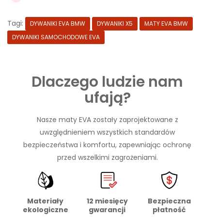
Tagi:
DYWANIKI EVA BMW
DYWANIKI X5
MATY EVA BMW
DYWANIKI SAMOCHODOWE EVA
Dlaczego ludzie nam
ufają?
Nasze maty EVA zostały zaprojektowane z
uwzględnieniem wszystkich standardów
bezpieczeństwa i komfortu, zapewniając ochronę
przed wszelkimi zagrożeniami.
Materiały
Bezpieczna
12 miesięcy
ekologiczne
płatność
gwarancji