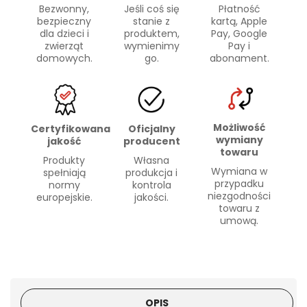
Bezwonny,
Płatność
Jeśli coś się
bezpieczny
kartą, Apple
stanie z
dla dzieci i
Pay, Google
produktem,
zwierząt
Pay i
wymienimy
domowych.
abonament.
go.
Możliwość
Certyfikowana
Oficjalny
wymiany
jakość
producent
towaru
Produkty
Własna
Wymiana w
spełniają
produkcja i
przypadku
normy
kontrola
niezgodności
europejskie.
jakości.
towaru z
umową.
OPIS