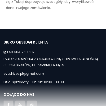
się z Tobą i doprecyzuje szczegóły, aby zweryfikować
dane Twojego zamówienia.
BIURO OBSŁUGI KLIENTA
+48 604 750 582
EVADRIVES SPÓŁKA Z OGRANICZONĄ ODPOWIEDZIALNOŚCIĄ
30-554 KRAKÓW, UL. ZAMKNIĘTA 10/1.5
evadrives.pl@gmail.com
Dział sprzedaży - Pn-Sb: 10:00 - 19:00
DOŁĄCZ DO NAS