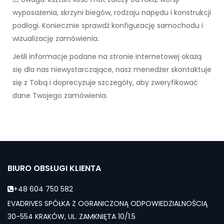
wyposażenia, skrzyni biegów, rodzaju napędu i konstrukcji
podłogi. Koniecznie sprawdź konfigurację samochodu i
wizualizację zamówienia.
Jeśli informacje podane na stronie internetowej okażą
się dla nas niewystarczające, nasz menedżer skontaktuje
się z Tobą i doprecyzuje szczegóły, aby zweryfikować
dane Twojego zamówienia.
BIURO OBSŁUGI KLIENTA
+48 604 750 582
EVADRIVES SPÓŁKA Z OGRANICZONĄ ODPOWIEDZIALNOŚCIĄ
30-554 KRAKÓW, UL. ZAMKNIĘTA 10/1.5