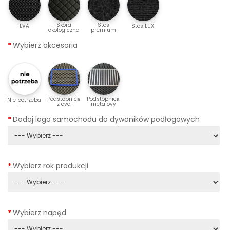
Skóra
Stos
EVA
Stos LUX
ekologiczna
premium
Wybierz akcesoria
Podstopnicа
Podstopnicа
Nie potrzeba
z eva
metalovy
Dodaj logo samochodu do dywaników podłogowych
Wybierz rok produkcji
Wybierz napęd