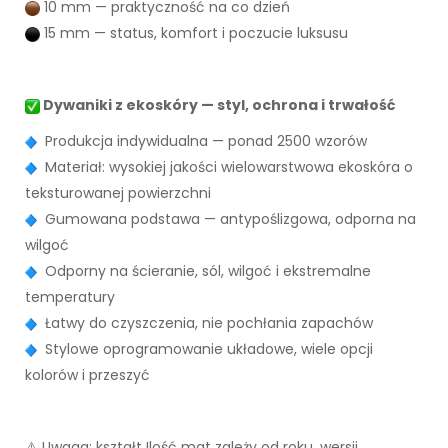
10 mm — praktyczność na co dzień
15 mm — status, komfort i poczucie luksusu
Dywaniki z ekoskóry — styl, ochrona i trwałość
Produkcja indywidualna — ponad 2500 wzorów
Materiał: wysokiej jakości wielowarstwowa ekoskóra o
teksturowanej powierzchni
Gumowana podstawa — antypoślizgowa, odporna na
wilgoć
Odporny na ścieranie, sól, wilgoć i ekstremalne
temperatury
Łatwy do czyszczenia, nie pochłania zapachów
Stylowe oprogramowanie układowe, wiele opcji
kolorów i przeszyć
⚠️ Uwaga: kształt Ilość mat zależy od roku, wersji