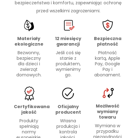
bezpieczeństwa i komfortu, zapewniając ochronę
przed wszelkimi zagrożeniami.
Materiały
Bezpieczna
12 miesięcy
ekologiczne
płatność
gwarancji
Bezwonny,
Płatność
Jeśli coś się
bezpieczny
kartą, Apple
stanie z
dla dzieci i
Pay, Google
produktem,
zwierząt
Pay i
wymienimy
domowych.
abonament.
go.
Możliwość
Certyfikowana
Oficjalny
wymiany
jakość
producent
towaru
Produkty
Własna
Wymiana w
spełniają
produkcja i
przypadku
normy
kontrola
niezgodności
europejskie.
jakości.