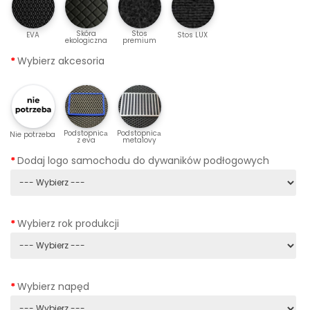
Skóra
Stos
EVA
Stos LUX
ekologiczna
premium
Wybierz akcesoria
Podstopnicа
Podstopnicа
Nie potrzeba
z eva
metalovy
Dodaj logo samochodu do dywaników podłogowych
Wybierz rok produkcji
Wybierz napęd