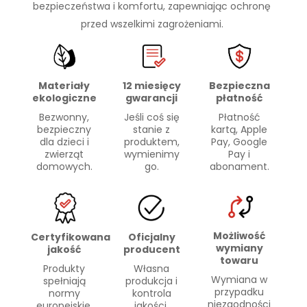
bezpieczeństwa i komfortu, zapewniając ochronę
przed wszelkimi zagrożeniami.
Materiały
Bezpieczna
12 miesięcy
ekologiczne
płatność
gwarancji
Bezwonny,
Płatność
Jeśli coś się
bezpieczny
kartą, Apple
stanie z
dla dzieci i
Pay, Google
produktem,
zwierząt
Pay i
wymienimy
domowych.
abonament.
go.
Możliwość
Certyfikowana
Oficjalny
wymiany
jakość
producent
towaru
Produkty
Własna
Wymiana w
spełniają
produkcja i
przypadku
normy
kontrola
niezgodności
europejskie.
jakości.