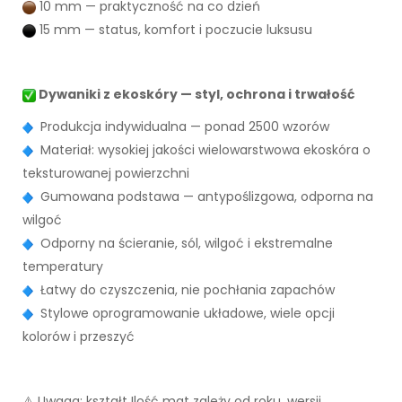
10 mm — praktyczność na co dzień
15 mm — status, komfort i poczucie luksusu
Dywaniki z ekoskóry — styl, ochrona i trwałość
Produkcja indywidualna — ponad 2500 wzorów
Materiał: wysokiej jakości wielowarstwowa ekoskóra o
teksturowanej powierzchni
Gumowana podstawa — antypoślizgowa, odporna na
wilgoć
Odporny na ścieranie, sól, wilgoć i ekstremalne
temperatury
Łatwy do czyszczenia, nie pochłania zapachów
Stylowe oprogramowanie układowe, wiele opcji
kolorów i przeszyć
⚠️ Uwaga: kształt Ilość mat zależy od roku, wersji