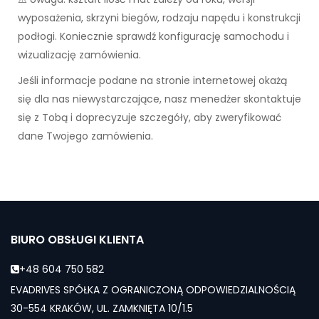
wyposażenia, skrzyni biegów, rodzaju napędu i konstrukcji
podłogi. Koniecznie sprawdź konfigurację samochodu i
wizualizację zamówienia.
Jeśli informacje podane na stronie internetowej okażą
się dla nas niewystarczające, nasz menedżer skontaktuje
się z Tobą i doprecyzuje szczegóły, aby zweryfikować
dane Twojego zamówienia.
BIURO OBSŁUGI KLIENTA
+48 604 750 582
EVADRIVES SPÓŁKA Z OGRANICZONĄ ODPOWIEDZIALNOŚCIĄ
30-554 KRAKÓW, UL. ZAMKNIĘTA 10/1.5