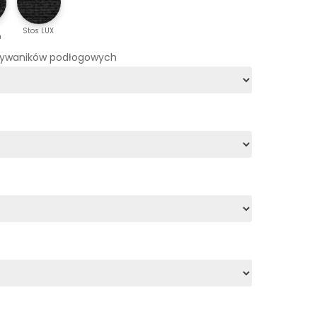
Stos LUX
m
dywaników podłogowych