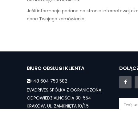
Jeśli informacje podane na stronie internetowej ok
dane Twojego zamówienia.
BIURO OBSŁUGI KLIENTA
DOŁĄCZ
+48 604 750 582
EVADRIVES SPÓŁKA Z OGRANICZONĄ
ODPOWIEDZIALNOŚCIĄ 30-554
KRAKÓW, UL. ZAMKNIĘTA 10/1.5
evadrives.pl@gmail.com
Subs
Dział sprzedaży - Pn-Sb: 10:00 - 19:00