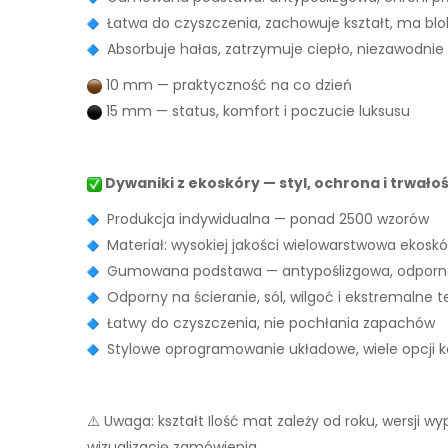
Łatwa do czyszczenia, zachowuje kształt, ma bl
Absorbuje hałas, zatrzymuje ciepło, niezawodnie
10 mm — praktyczność na co dzień
15 mm — status, komfort i poczucie luksusu
Dywaniki z ekoskóry — styl, ochrona i trwało
Produkcja indywidualna — ponad 2500 wzorów
Materiał: wysokiej jakości wielowarstwowa ekoskó
Gumowana podstawa — antypoślizgowa, odporna
Odporny na ścieranie, sól, wilgoć i ekstremalne 
Łatwy do czyszczenia, nie pochłania zapachów
Stylowe oprogramowanie układowe, wiele opcji ko
⚠️ Uwaga: kształt Ilość mat zależy od roku, wersji 
wizualizację zamówienia.