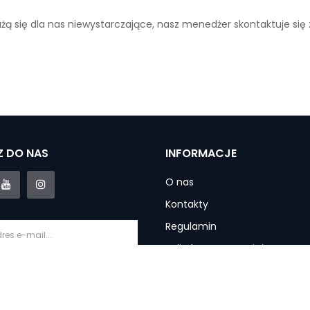
ażą się dla nas niewystarczające, nasz menedżer skontaktuje się
 DO NAS
INFORMACJE
O nas
Kontakty
Regulamin
Polityka prywatności
Informacje o dostawie
krybuj
Gwarancja i usługi