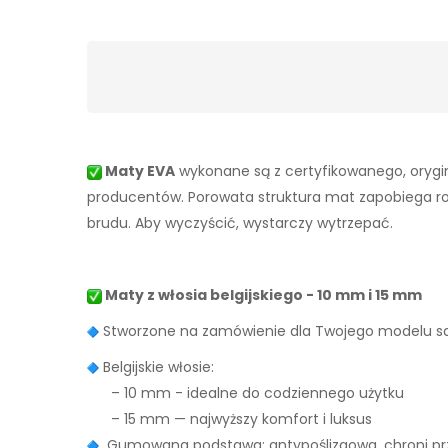
Maty EVA
wykonane są z certyfikowanego, orygin
producentów. Porowata struktura mat zapobiega rozpr
brudu. Aby wyczyścić, wystarczy wytrzepać.
Maty z włosia belgijskiego - 10 mm i 15 mm
Stworzone na zamówienie dla Twojego modelu
Belgijskie włosie:
– 10 mm - idealne do codziennego użytku
– 15 mm — najwyższy komfort i luksus
Gumowana podstawa: antypoślizgowa, chroni prz