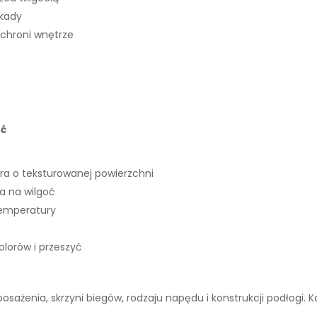
okady
 chroni wnętrze
ść
ra o teksturowanej powierzchni
 na wilgoć
temperatury
lorów i przeszyć
wyposażenia, skrzyni biegów, rodzaju napędu i konstrukcji podłogi