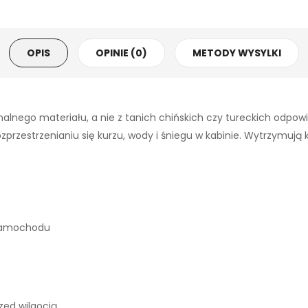
OPIS
OPINIE (0)
METODY WYSYLKI
alnego materiału, a nie z tanich chińskich czy tureckich odpo
zestrzenianiu się kurzu, wody i śniegu w kabinie. Wytrzymują każ
 samochodu
ed wilgocią