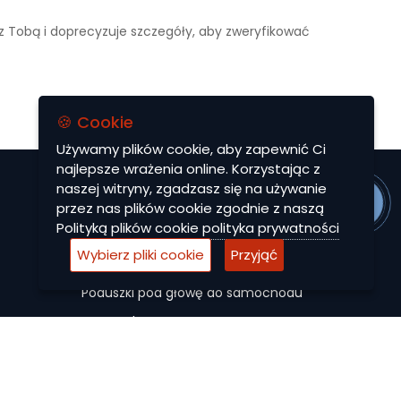
 z Tobą i doprecyzuje szczegóły, aby zweryfikować
🍪 Cookie
Używamy plików cookie, aby zapewnić Ci
najlepsze wrażenia online. Korzystając z
naszej witryny, zgadzasz się na używanie
MENU
przez nas plików cookie zgodnie z naszą
Polityką plików cookie
polityka prywatności
Dywaniki EVA
Wybierz pliki cookie
Przyjąć
Autocase
Poduszki pod głowę do samochodu
Maty ochronne
Pokrowce na siedzenia do samochodu
Akcesoria