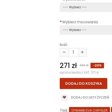
Wybierz mocowania
Ilość
271 zł
339 zł
-20%
Łączna kwota z VAT:
271 zł
DODAJ DO LISTY ŻYCZEŃ
Tagi:
DYWANIKI EVA CHRYSLER