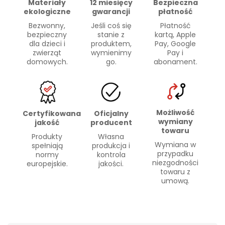
Materiały
Bezpieczna
12 miesięcy
ekologiczne
płatność
gwarancji
Bezwonny,
Płatność
Jeśli coś się
bezpieczny
kartą, Apple
stanie z
dla dzieci i
Pay, Google
produktem,
zwierząt
Pay i
wymienimy
domowych.
abonament.
go.
Możliwość
Certyfikowana
Oficjalny
wymiany
jakość
producent
towaru
Produkty
Własna
Wymiana w
spełniają
produkcja i
przypadku
normy
kontrola
niezgodności
europejskie.
jakości.
towaru z
umową.