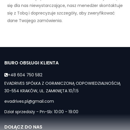
się dla nas niewystarczające, nasz menedżer skontaktuje
się z Tobą i doprecyzuje szczegóły, aby zweryfikować
dane Twojego zamówienia.
BIURO OBSŁUGI KLIENTA
+48 604 750 582
EVADRIVES SPÓŁKA Z OGRANICZONĄ ODPOWIEDZIALNOŚCIĄ
30-554 KRAKÓW, UL. ZAMKNIĘTA 10/1.5
evadrives.pl@gmail.com
Dział sprzedaży - Pn-Sb: 10:00 - 19:00
DOŁĄCZ DO NAS