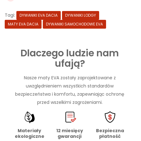
Tagi:
DYWANIKI EVA DACIA
DYWANIKI LODGY
MATY EVA DACIA
DYWANIKI SAMOCHODOWE EVA
Dlaczego ludzie nam
ufają?
Nasze maty EVA zostały zaprojektowane z
uwzględnieniem wszystkich standardów
bezpieczeństwa i komfortu, zapewniając ochronę
przed wszelkimi zagrożeniami.
Materiały
Bezpieczna
12 miesięcy
ekologiczne
płatność
gwarancji