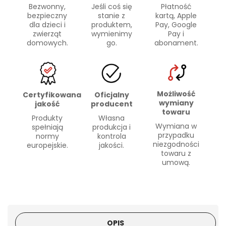
Bezwonny,
Płatność
Jeśli coś się
bezpieczny
kartą, Apple
stanie z
dla dzieci i
Pay, Google
produktem,
zwierząt
Pay i
wymienimy
domowych.
abonament.
go.
Możliwość
Certyfikowana
Oficjalny
wymiany
jakość
producent
towaru
Produkty
Własna
Wymiana w
spełniają
produkcja i
przypadku
normy
kontrola
niezgodności
europejskie.
jakości.
towaru z
umową.
OPIS