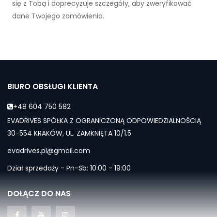
się z Tobą i doprecyzuje szczegóły, aby zweryfikować
dane Twojego zamówienia.
BIURO OBSŁUGI KLIENTA
+48 604 750 582
EVADRIVES SPÓŁKA Z OGRANICZONĄ ODPOWIEDZIALNOŚCIĄ
30-554 KRAKÓW, UL. ZAMKNIĘTA 10/1.5
evadrives.pl@gmail.com
Dział sprzedaży - Pn-Sb: 10:00 - 19:00
DOŁĄCZ DO NAS