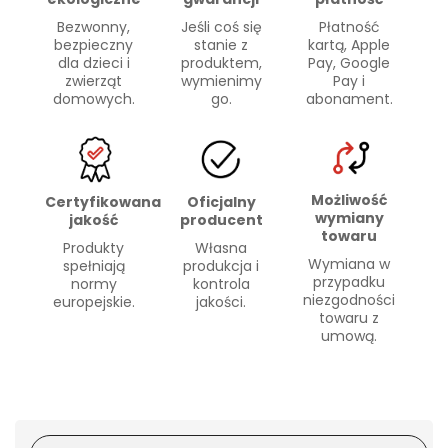
Bezwonny,
Płatność
Jeśli coś się
bezpieczny
kartą, Apple
stanie z
dla dzieci i
Pay, Google
produktem,
zwierząt
Pay i
wymienimy
domowych.
abonament.
go.
Możliwość
Certyfikowana
Oficjalny
wymiany
jakość
producent
towaru
Produkty
Własna
Wymiana w
spełniają
produkcja i
przypadku
normy
kontrola
niezgodności
europejskie.
jakości.
towaru z
umową.