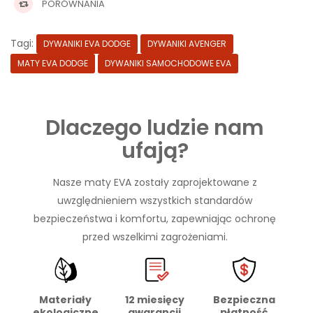
PORÓWNANIA
Tagi:
DYWANIKI EVA DODGE
DYWANIKI AVENGER
MATY EVA DODGE
DYWANIKI SAMOCHODOWE EVA
Dlaczego ludzie nam
ufają?
Nasze maty EVA zostały zaprojektowane z
uwzględnieniem wszystkich standardów
bezpieczeństwa i komfortu, zapewniając ochronę
przed wszelkimi zagrożeniami.
Materiały
Bezpieczna
12 miesięcy
ekologiczne
płatność
gwarancji