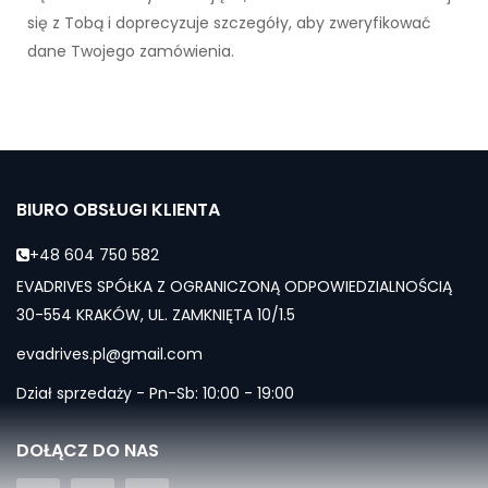
się z Tobą i doprecyzuje szczegóły, aby zweryfikować
dane Twojego zamówienia.
BIURO OBSŁUGI KLIENTA
+48 604 750 582
EVADRIVES SPÓŁKA Z OGRANICZONĄ ODPOWIEDZIALNOŚCIĄ
30-554 KRAKÓW, UL. ZAMKNIĘTA 10/1.5
evadrives.pl@gmail.com
Dział sprzedaży - Pn-Sb: 10:00 - 19:00
DOŁĄCZ DO NAS