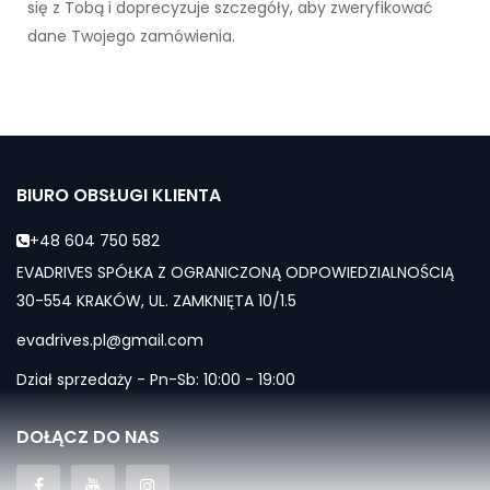
się z Tobą i doprecyzuje szczegóły, aby zweryfikować
dane Twojego zamówienia.
BIURO OBSŁUGI KLIENTA
+48 604 750 582
EVADRIVES SPÓŁKA Z OGRANICZONĄ ODPOWIEDZIALNOŚCIĄ
30-554 KRAKÓW, UL. ZAMKNIĘTA 10/1.5
evadrives.pl@gmail.com
Dział sprzedaży - Pn-Sb: 10:00 - 19:00
DOŁĄCZ DO NAS