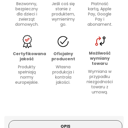
Bezwonny,
Płatność
Jeśli coś się
bezpieczny
kartą, Apple
stanie z
dla dzieci i
Pay, Google
produktem,
zwierząt
Pay i
wymienimy
domowych.
abonament.
go.
Możliwość
Certyfikowana
Oficjalny
wymiany
jakość
producent
towaru
Produkty
Własna
Wymiana w
spełniają
produkcja i
przypadku
normy
kontrola
niezgodności
europejskie.
jakości.
towaru z
umową.
OPIS