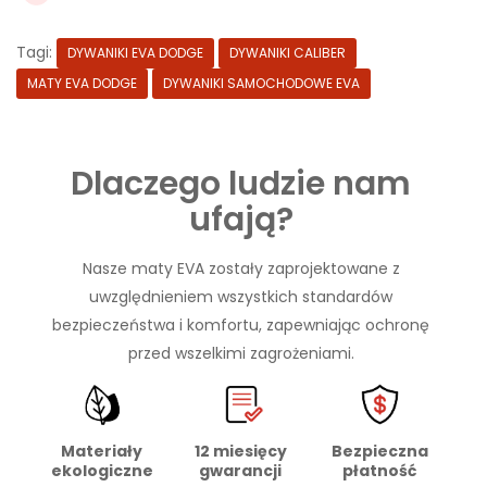
Tagi:
DYWANIKI EVA DODGE
DYWANIKI CALIBER
MATY EVA DODGE
DYWANIKI SAMOCHODOWE EVA
Dlaczego ludzie nam
ufają?
Nasze maty EVA zostały zaprojektowane z
uwzględnieniem wszystkich standardów
bezpieczeństwa i komfortu, zapewniając ochronę
przed wszelkimi zagrożeniami.
Materiały
Bezpieczna
12 miesięcy
ekologiczne
płatność
gwarancji