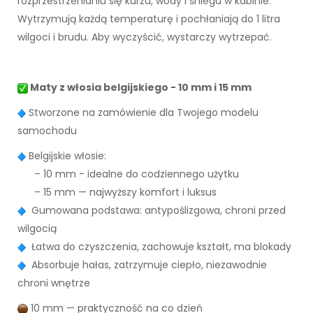
rozprzestrzenianiu się kurzu, wody i śniegu w kabinie.
Wytrzymują każdą temperaturę i pochłaniają do 1 litra
wilgoci i brudu. Aby wyczyścić, wystarczy wytrzepać.
Maty z włosia belgijskiego - 10 mm i 15 mm
Stworzone na zamówienie dla Twojego modelu
samochodu
Belgijskie włosie:
– 10 mm - idealne do codziennego użytku
– 15 mm — najwyższy komfort i luksus
Gumowana podstawa: antypoślizgowa, chroni przed
wilgocią
Łatwa do czyszczenia, zachowuje kształt, ma blokady
Absorbuje hałas, zatrzymuje ciepło, niezawodnie
chroni wnętrze
10 mm — praktyczność na co dzień