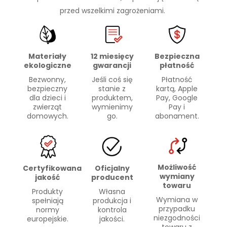
przed wszelkimi zagrożeniami.
Materiały
Bezpieczna
12 miesięcy
ekologiczne
płatność
gwarancji
Bezwonny,
Płatność
Jeśli coś się
bezpieczny
kartą, Apple
stanie z
dla dzieci i
Pay, Google
produktem,
zwierząt
Pay i
wymienimy
domowych.
abonament.
go.
Możliwość
Certyfikowana
Oficjalny
wymiany
jakość
producent
towaru
Produkty
Własna
Wymiana w
spełniają
produkcja i
przypadku
normy
kontrola
niezgodności
europejskie.
jakości.