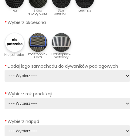
Skóra
Stos
EVA
Stos LUX
ekologiczna
premium
Wybierz akcesoria
Podstopnicа
Podstopnicа
Nie potrzeba
z eva
metalovy
Dodaj logo samochodu do dywaników podłogowych
Wybierz rok produkcji
Wybierz napęd