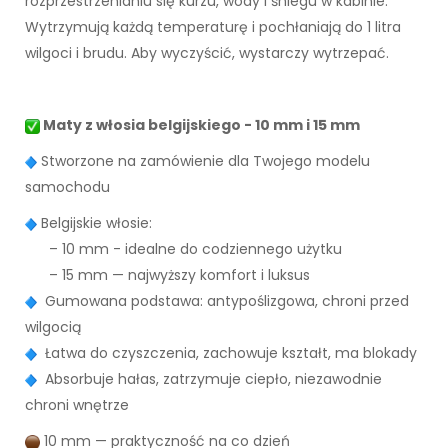
rozprzestrzenianiu się kurzu, wody i śniegu w kabinie.
Wytrzymują każdą temperaturę i pochłaniają do 1 litra
wilgoci i brudu. Aby wyczyścić, wystarczy wytrzepać.
Maty z włosia belgijskiego - 10 mm i 15 mm
Stworzone na zamówienie dla Twojego modelu
samochodu
Belgijskie włosie:
– 10 mm - idealne do codziennego użytku
– 15 mm — najwyższy komfort i luksus
Gumowana podstawa: antypoślizgowa, chroni przed
wilgocią
Łatwa do czyszczenia, zachowuje kształt, ma blokady
Absorbuje hałas, zatrzymuje ciepło, niezawodnie
chroni wnętrze
10 mm — praktyczność na co dzień