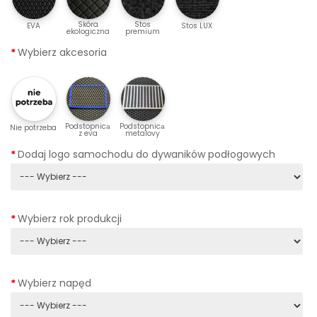
Skóra
Stos
EVA
Stos LUX
ekologiczna
premium
Wybierz akcesoria
Podstopnicа
Podstopnicа
Nie potrzeba
z eva
metalovy
Dodaj logo samochodu do dywaników podłogowych
Wybierz rok produkcji
Wybierz napęd