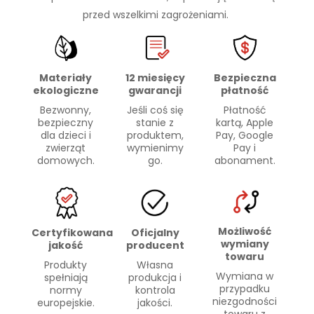
przed wszelkimi zagrożeniami.
Materiały
Bezpieczna
12 miesięcy
ekologiczne
płatność
gwarancji
Bezwonny,
Płatność
Jeśli coś się
bezpieczny
kartą, Apple
stanie z
dla dzieci i
Pay, Google
produktem,
zwierząt
Pay i
wymienimy
domowych.
abonament.
go.
Możliwość
Certyfikowana
Oficjalny
wymiany
jakość
producent
towaru
Produkty
Własna
Wymiana w
spełniają
produkcja i
przypadku
normy
kontrola
niezgodności
europejskie.
jakości.