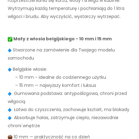
rozprzestrzenianiu się kurzu, wody i śniegu w kabinie.
Wytrzymują każdą temperaturę i pochłaniają do 1 litra
wilgoci i brudu. Aby wyczyścić, wystarczy wytrzepać.
Maty z włosia belgijskiego - 10 mm i 15 mm
Stworzone na zamówienie dla Twojego modelu
samochodu
Belgijskie włosie:
– 10 mm - idealne do codziennego użytku
– 15 mm — najwyższy komfort i luksus
Gumowana podstawa: antypoślizgowa, chroni przed
wilgocią
Łatwa do czyszczenia, zachowuje kształt, ma blokady
Absorbuje hałas, zatrzymuje ciepło, niezawodnie
chroni wnętrze
10 mm — praktyczność na co dzień