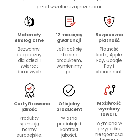
przed wszelkimi zagrożeniami.
Materiały
Bezpieczna
12 miesięcy
ekologiczne
płatność
gwarancji
Bezwonny,
Płatność
Jeśli coś się
bezpieczny
kartą, Apple
stanie z
dla dzieci i
Pay, Google
produktem,
zwierząt
Pay i
wymienimy
domowych.
abonament.
go.
Możliwość
Certyfikowana
Oficjalny
wymiany
jakość
producent
towaru
Produkty
Własna
Wymiana w
spełniają
produkcja i
przypadku
normy
kontrola
niezgodności
europejskie.
jakości.