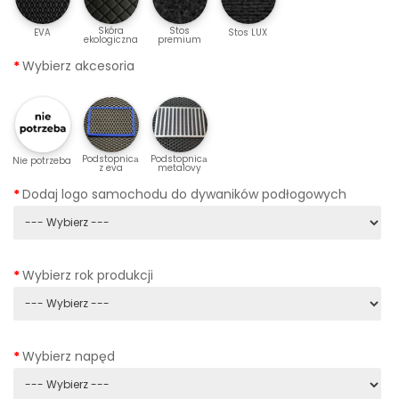
Skóra
Stos
EVA
Stos LUX
ekologiczna
premium
Wybierz akcesoria
Podstopnicа
Podstopnicа
Nie potrzeba
z eva
metalovy
Dodaj logo samochodu do dywaników podłogowych
Wybierz rok produkcji
Wybierz napęd