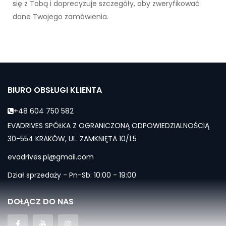
się z Tobą i doprecyzuje szczegóły, aby zweryfikować
dane Twojego zamówienia.
BIURO OBSŁUGI KLIENTA
+48 604 750 582
EVADRIVES SPÓŁKA Z OGRANICZONĄ ODPOWIEDZIALNOŚCIĄ
30-554 KRAKÓW, UL. ZAMKNIĘTA 10/1.5
evadrives.pl@gmail.com
Dział sprzedaży - Pn-Sb: 10:00 - 19:00
DOŁĄCZ DO NAS