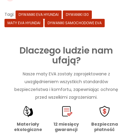
Tagi:
DYWANIKI EVA HYUNDAI
DYWANIKI I30
MATY EVA HYUNDAI
DYWANIKI SAMOCHODOWE EVA
Dlaczego ludzie nam
ufają?
Nasze maty EVA zostały zaprojektowane z
uwzględnieniem wszystkich standardów
bezpieczeństwa i komfortu, zapewniając ochronę
przed wszelkimi zagrożeniami.
Materiały
Bezpieczna
12 miesięcy
ekologiczne
płatność
gwarancji