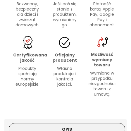
Bezwonny,
Płatność
Jeśli coś się
bezpieczny
kartą, Apple
stanie z
dla dzieci i
Pay, Google
produktem,
zwierząt
Pay i
wymienimy
domowych.
abonament.
go.
Możliwość
Certyfikowana
Oficjalny
wymiany
jakość
producent
towaru
Produkty
Własna
Wymiana w
spełniają
produkcja i
przypadku
normy
kontrola
niezgodności
europejskie.
jakości.
towaru z
umową.
OPIS