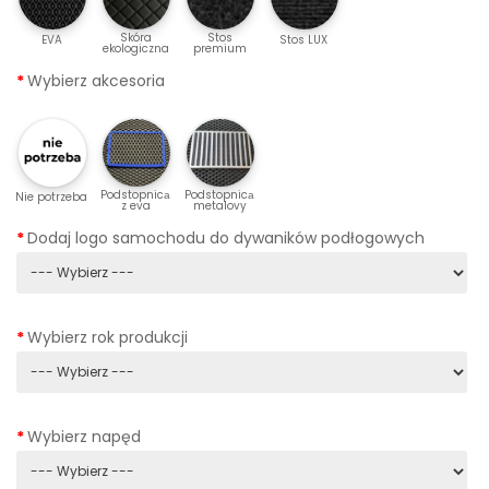
Skóra
Stos
EVA
Stos LUX
ekologiczna
premium
Wybierz akcesoria
Podstopnicа
Podstopnicа
Nie potrzeba
z eva
metalovy
Dodaj logo samochodu do dywaników podłogowych
Wybierz rok produkcji
Wybierz napęd