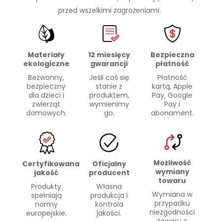
przed wszelkimi zagrożeniami.
Materiały
Bezpieczna
12 miesięcy
ekologiczne
płatność
gwarancji
Bezwonny,
Płatność
Jeśli coś się
bezpieczny
kartą, Apple
stanie z
dla dzieci i
Pay, Google
produktem,
zwierząt
Pay i
wymienimy
domowych.
abonament.
go.
Możliwość
Certyfikowana
Oficjalny
wymiany
jakość
producent
towaru
Produkty
Własna
Wymiana w
spełniają
produkcja i
przypadku
normy
kontrola
niezgodności
europejskie.
jakości.