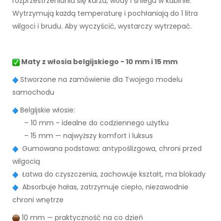
rozprzestrzenianiu się kurzu, wody i śniegu w kabinie.
Wytrzymują każdą temperaturę i pochłaniają do 1 litra
wilgoci i brudu. Aby wyczyścić, wystarczy wytrzepać.
Maty z włosia belgijskiego - 10 mm i 15 mm
Stworzone na zamówienie dla Twojego modelu
samochodu
Belgijskie włosie:
– 10 mm - idealne do codziennego użytku
– 15 mm — najwyższy komfort i luksus
Gumowana podstawa: antypoślizgowa, chroni przed
wilgocią
Łatwa do czyszczenia, zachowuje kształt, ma blokady
Absorbuje hałas, zatrzymuje ciepło, niezawodnie
chroni wnętrze
10 mm — praktyczność na co dzień