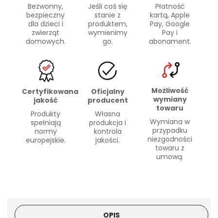
Bezwonny,
Płatność
Jeśli coś się
bezpieczny
kartą, Apple
stanie z
dla dzieci i
Pay, Google
produktem,
zwierząt
Pay i
wymienimy
domowych.
abonament.
go.
Możliwość
Certyfikowana
Oficjalny
wymiany
jakość
producent
towaru
Produkty
Własna
Wymiana w
spełniają
produkcja i
przypadku
normy
kontrola
niezgodności
europejskie.
jakości.
towaru z
umową.
OPIS