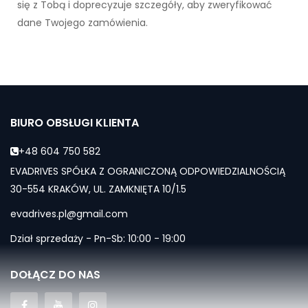
się z Tobą i doprecyzuje szczegóły, aby zweryfikować
dane Twojego zamówienia.
BIURO OBSŁUGI KLIENTA
+48 604 750 582
EVADRIVES SPÓŁKA Z OGRANICZONĄ ODPOWIEDZIALNOŚCIĄ
30-554 KRAKÓW, UL. ZAMKNIĘTA 10/1.5
evadrives.pl@gmail.com
Dział sprzedaży - Pn-Sb: 10:00 - 19:00
DOŁĄCZ DO NAS