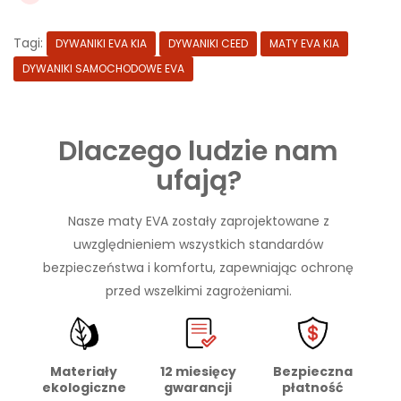
Tagi:
DYWANIKI EVA KIA
DYWANIKI CEED
MATY EVA KIA
DYWANIKI SAMOCHODOWE EVA
Dlaczego ludzie nam
ufają?
Nasze maty EVA zostały zaprojektowane z
uwzględnieniem wszystkich standardów
bezpieczeństwa i komfortu, zapewniając ochronę
przed wszelkimi zagrożeniami.
Materiały
Bezpieczna
12 miesięcy
ekologiczne
płatność
gwarancji