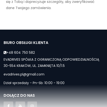
się z Tobą i doprecyzuje szczegóły, aby zweryfikować
dane Twojego zamówienia.
BIURO OBSŁUGI KLIENTA
+48 604 750 582
EVADRIVES SPÓŁKA Z OGRANICZONĄ ODPOWIEDZIALNOŚCIĄ
30-554 KRAKÓW, UL. ZAMKNIĘTA 10/1.5
evadrives.pl@gmail.com
Dział sprzedaży - Pn-Sb: 10:00 - 19:00
DOŁĄCZ DO NAS