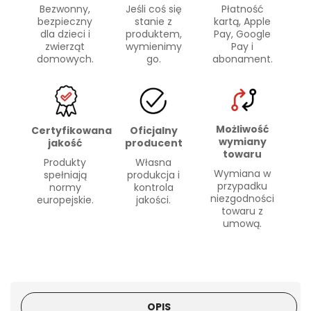
Bezwonny,
Płatność
Jeśli coś się
bezpieczny
kartą, Apple
stanie z
dla dzieci i
Pay, Google
produktem,
zwierząt
Pay i
wymienimy
domowych.
abonament.
go.
Możliwość
Certyfikowana
Oficjalny
wymiany
jakość
producent
towaru
Produkty
Własna
Wymiana w
spełniają
produkcja i
przypadku
normy
kontrola
niezgodności
europejskie.
jakości.
towaru z
umową.
OPIS