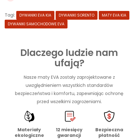
Tagi:
DYWANIKI EVA KIA
DYWANIKI SORENTO
MATY EVA KIA
DYWANIKI SAMOCHODOWE EVA
Dlaczego ludzie nam
ufają?
Nasze maty EVA zostały zaprojektowane z
uwzględnieniem wszystkich standardów
bezpieczeństwa i komfortu, zapewniając ochronę
przed wszelkimi zagrożeniami.
Materiały
Bezpieczna
12 miesięcy
ekologiczne
płatność
gwarancji