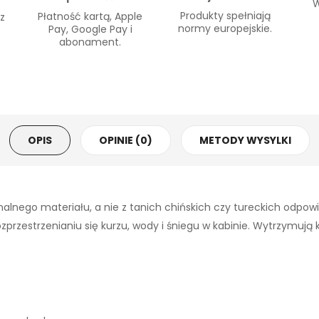
W
Produkty spełniają
Płatność kartą, Apple
 z
normy europejskie.
Pay, Google Pay i
abonament.
OPIS
OPINIE (0)
METODY WYSYLKI
alnego materiału, a nie z tanich chińskich czy tureckich odpo
zestrzenianiu się kurzu, wody i śniegu w kabinie. Wytrzymują każ