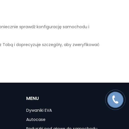
. Koniecznie sprawdź konfigurację samochodu i
 z Tobą i doprecyzuje szczegóły, aby zweryfikować
MENU
Dywaniki EVA
Autocase
Poduszki pod głowę do samochodu