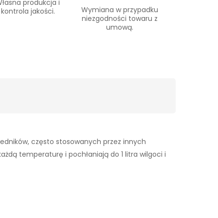
łasna produkcja i
Wymiana w przypadku
kontrola jakości.
niezgodności towaru z
umową.
wiedników, często stosowanych przez innych
dą temperaturę i pochłaniają do 1 litra wilgoci i