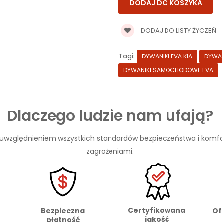
DODAJ DO LISTY ŻYCZEŃ
Tagi:
DYWANIKI EVA KIA
DYWAN
DYWANIKI SAMOCHODOWE EVA
Dlaczego ludzie nam ufają?
 uwzględnieniem wszystkich standardów bezpieczeństwa i komfo
zagrożeniami.
Certyfikowana
Of
Bezpieczna
jakość
płatność