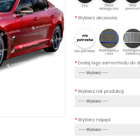
Skóra
Stos
EVA
ekologiczna
premiu
Wybierz akcesoria
Podstopnicа
Podstopni
Nie potrzeba
z eva
metalov
Dodaj logo samochodu do 
Wybierz rok produkcji
Wybierz napęd