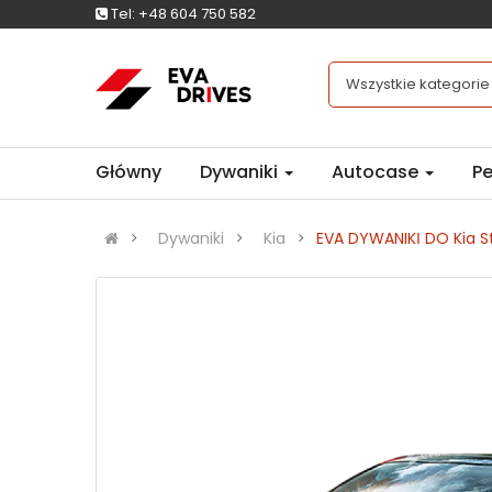
Tel:
+48 604 750 582
Wszystkie kategorie
Główny
Dywaniki
Autocase
Pe
Dywaniki
Kia
EVA DYWANIKІ DO Kia S