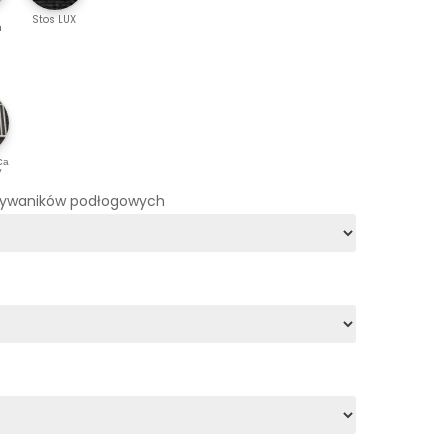
Stos LUX
m
cа
y
dywaników podłogowych