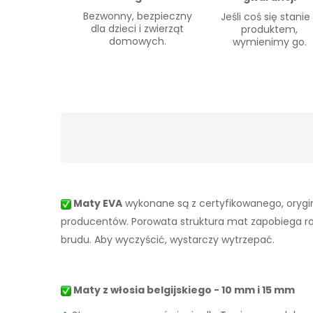
Bezwonny, bezpieczny
Jeśli coś się stanie
dla dzieci i zwierząt
produktem,
domowych.
wymienimy go.
Maty EVA
wykonane są z certyfikowanego, orygin
producentów. Porowata struktura mat zapobiega rozpr
brudu. Aby wyczyścić, wystarczy wytrzepać.
Maty z włosia belgijskiego - 10 mm i 15 mm