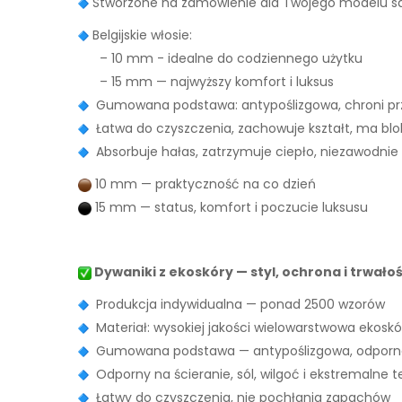
Stworzone na zamówienie dla Twojego modelu
Belgijskie włosie:
– 10 mm - idealne do codziennego użytku
– 15 mm — najwyższy komfort i luksus
Gumowana podstawa: antypoślizgowa, chroni prz
Łatwa do czyszczenia, zachowuje kształt, ma bl
Absorbuje hałas, zatrzymuje ciepło, niezawodnie
10 mm — praktyczność na co dzień
15 mm — status, komfort i poczucie luksusu
Dywaniki z ekoskóry — styl, ochrona i trwało
Produkcja indywidualna — ponad 2500 wzorów
Materiał: wysokiej jakości wielowarstwowa ekoskó
Gumowana podstawa — antypoślizgowa, odporna
Odporny na ścieranie, sól, wilgoć i ekstremalne 
Łatwy do czyszczenia, nie pochłania zapachów