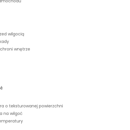
 samochodu
ed wilgocią
okady
 chroni wnętrze
ść
ra o teksturowanej powierzchni
 na wilgoć
temperatury