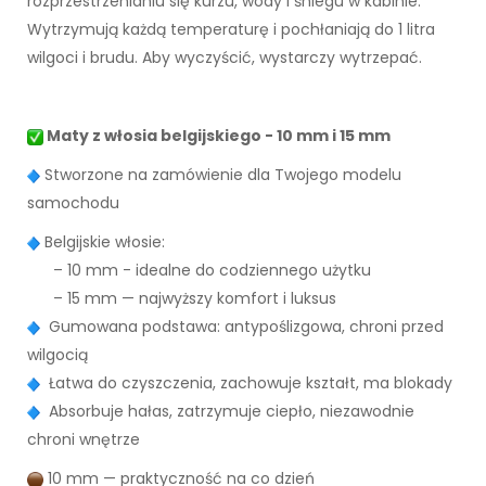
rozprzestrzenianiu się kurzu, wody i śniegu w kabinie.
Wytrzymują każdą temperaturę i pochłaniają do 1 litra
wilgoci i brudu. Aby wyczyścić, wystarczy wytrzepać.
Maty z włosia belgijskiego - 10 mm i 15 mm
Stworzone na zamówienie dla Twojego modelu
samochodu
Belgijskie włosie:
– 10 mm - idealne do codziennego użytku
– 15 mm — najwyższy komfort i luksus
Gumowana podstawa: antypoślizgowa, chroni przed
wilgocią
Łatwa do czyszczenia, zachowuje kształt, ma blokady
Absorbuje hałas, zatrzymuje ciepło, niezawodnie
chroni wnętrze
10 mm — praktyczność na co dzień