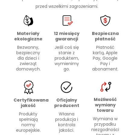
przed wszelkimi zagrożeniami.
Materiały
Bezpieczna
12 miesięcy
ekologiczne
płatność
gwarancji
Bezwonny,
Płatność
Jeśli coś się
bezpieczny
kartą, Apple
stanie z
dla dzieci i
Pay, Google
produktem,
zwierząt
Pay i
wymienimy
domowych.
abonament.
go.
Możliwość
Certyfikowana
Oficjalny
wymiany
jakość
producent
towaru
Produkty
Własna
Wymiana w
spełniają
produkcja i
przypadku
normy
kontrola
niezgodności
europejskie.
jakości.