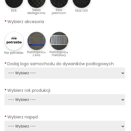
Skóra
Stos
EVA
Stos LUX
ekologiczna
premium
Wybierz akcesoria
Podstopnicа
Podstopnicа
Nie potrzeba
z eva
metalovy
Dodaj logo samochodu do dywaników podłogowych
Wybierz rok produkcji
Wybierz napęd