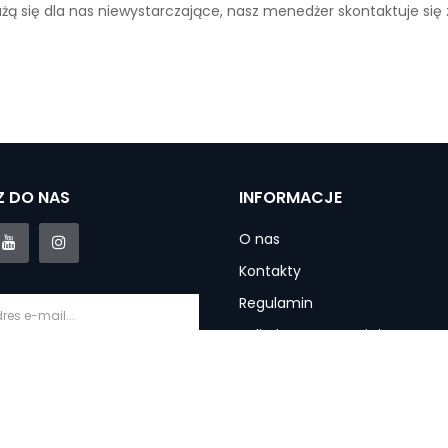
ażą się dla nas niewystarczające, nasz menedżer skontaktuje się
 DO NAS
INFORMACJE
O nas
Kontakty
Regulamin
Polityka prywatności
Informacje o dostawie
krybuj
Gwarancja i usługi
Zwroty produktu