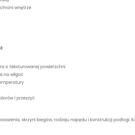
 chroni wnętrze
ść
ra o teksturowanej powierzchni
 na wilgoć
temperatury
lorów i przeszyć
wyposażenia, skrzyni biegów, rodzaju napędu i konstrukcji podłogi