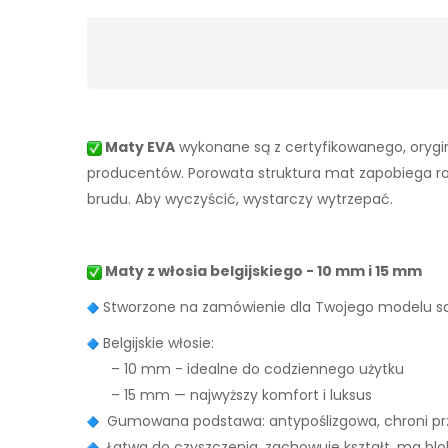
Maty EVA
wykonane są z certyfikowanego, orygin
producentów. Porowata struktura mat zapobiega rozpr
brudu. Aby wyczyścić, wystarczy wytrzepać.
Maty z włosia belgijskiego - 10 mm i 15 mm
Stworzone na zamówienie dla Twojego modelu
Belgijskie włosie:
– 10 mm - idealne do codziennego użytku
– 15 mm — najwyższy komfort i luksus
Gumowana podstawa: antypoślizgowa, chroni prz
Łatwa do czyszczenia, zachowuje kształt, ma bl