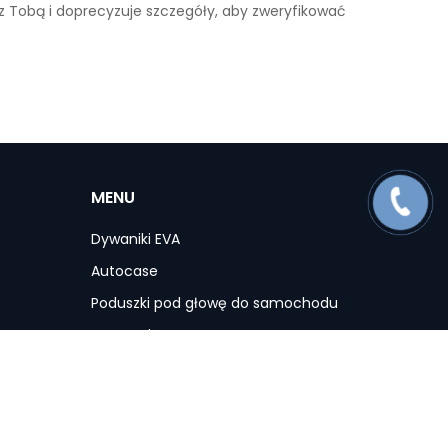
 z Tobą i doprecyzuje szczegóły, aby zweryfikować
MENU
Dywaniki EVA
Autocase
Poduszki pod głowę do samochodu
Maty ochronne
Pokrowce na siedzenia do samochodu
Akcesoria
Promocje