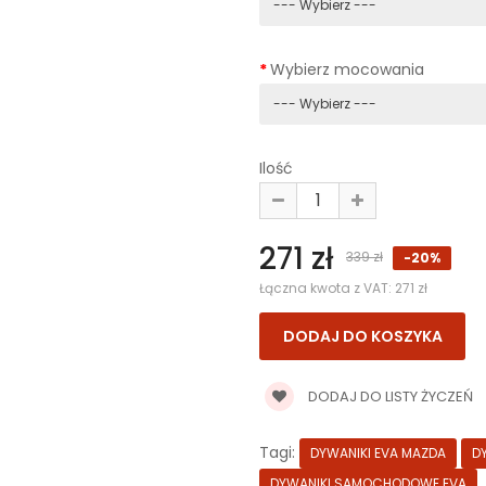
Wybierz mocowania
Ilość
271 zł
339 zł
-20%
Łączna kwota z VAT:
271 zł
DODAJ DO LISTY ŻYCZEŃ
Tagi:
DYWANIKI EVA MAZDA
D
DYWANIKI SAMOCHODOWE EVA