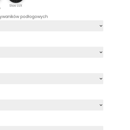
Stos LUX
m
dywaników podłogowych