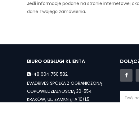
Jeśli informacje podane na stronie internetowej ok
dane Twojego zamówienia.
BIURO OBSŁUGI KLIENTA
DOŁĄCZ
+48 604 750 582
EVADRIVES SPÓŁKA Z OGRANICZONĄ
ODPOWIEDZIALNOŚCIĄ 30-554
KRAKÓW, UL. ZAMKNIĘTA 10/1.5
evadrives.pl@gmail.com
Subs
Dział sprzedaży - Pn-Sb: 10:00 - 19:00