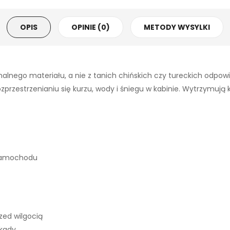
OPIS
OPINIE (0)
METODY WYSYLKI
alnego materiału, a nie z tanich chińskich czy tureckich odpo
zestrzenianiu się kurzu, wody i śniegu w kabinie. Wytrzymują każ
 samochodu
ed wilgocią
okady