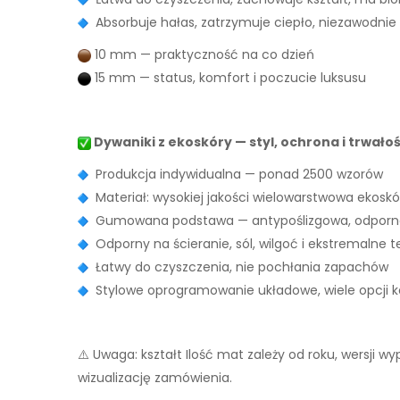
Absorbuje hałas, zatrzymuje ciepło, niezawodnie
10 mm — praktyczność na co dzień
15 mm — status, komfort i poczucie luksusu
Dywaniki z ekoskóry — styl, ochrona i trwało
Produkcja indywidualna — ponad 2500 wzorów
Materiał: wysokiej jakości wielowarstwowa ekoskó
Gumowana podstawa — antypoślizgowa, odporna
Odporny na ścieranie, sól, wilgoć i ekstremalne 
Łatwy do czyszczenia, nie pochłania zapachów
Stylowe oprogramowanie układowe, wiele opcji ko
⚠️ Uwaga: kształt Ilość mat zależy od roku, wersji 
wizualizację zamówienia.