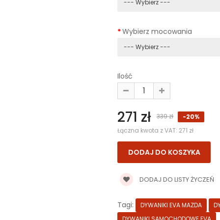
Wybierz mocowania
Ilość
271 zł
339 zł
-20%
Łączna kwota z VAT:
271 zł
DODAJ DO LISTY ŻYCZEŃ
Tagi:
DYWANIKI EVA MAZDA
D
DYWANIKI SAMOCHODOWE EVA