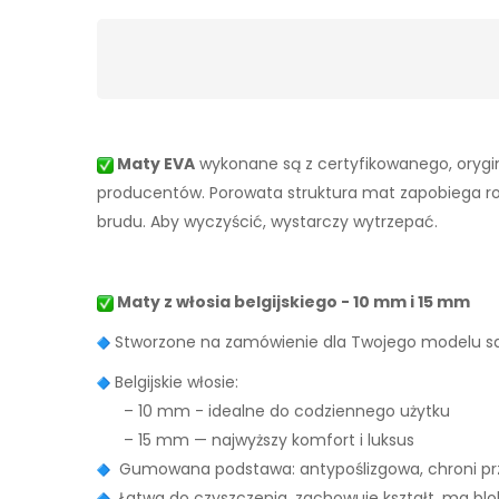
Maty EVA
wykonane są z certyfikowanego, orygin
producentów. Porowata struktura mat zapobiega rozpr
brudu. Aby wyczyścić, wystarczy wytrzepać.
Maty z włosia belgijskiego - 10 mm i 15 mm
Stworzone na zamówienie dla Twojego modelu
Belgijskie włosie:
– 10 mm - idealne do codziennego użytku
– 15 mm — najwyższy komfort i luksus
Gumowana podstawa: antypoślizgowa, chroni prz
Łatwa do czyszczenia, zachowuje kształt, ma bl