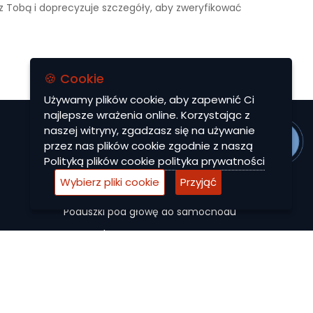
 z Tobą i doprecyzuje szczegóły, aby zweryfikować
🍪 Cookie
Używamy plików cookie, aby zapewnić Ci
najlepsze wrażenia online. Korzystając z
naszej witryny, zgadzasz się na używanie
MENU
przez nas plików cookie zgodnie z naszą
Polityką plików cookie
polityka prywatności
Dywaniki EVA
Wybierz pliki cookie
Przyjąć
Autocase
Poduszki pod głowę do samochodu
Maty ochronne
Pokrowce na siedzenia do samochodu
Akcesoria
Promocje