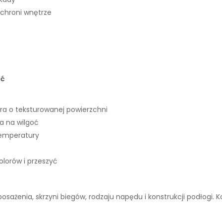
 chroni wnętrze
ść
ra o teksturowanej powierzchni
 na wilgoć
temperatury
lorów i przeszyć
wyposażenia, skrzyni biegów, rodzaju napędu i konstrukcji podłogi