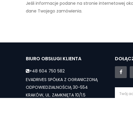
Jeśli informacje podane na stronie internetowej ok
dane Twojego zamówienia.
BIURO OBSŁUGI KLIENTA
DOŁĄCZ
+48 604 750 582
EVADRIVES SPÓŁKA Z OGRANICZONĄ
ODPOWIEDZIALNOŚCIĄ 30-554
KRAKÓW, UL. ZAMKNIĘTA 10/1.5
evadrives.pl@gmail.com
Subs
Dział sprzedaży - Pn-Sb: 10:00 - 19:00