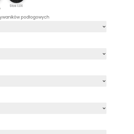
Stos LUX
m
dywaników podłogowych