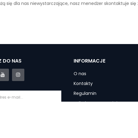
ażą się dla nas niewystarczające, nasz menedżer skontaktuje się
 DO NAS
INFORMACJE
O nas
Kontakty
Regulamin
Polityka prywatności
Informacje o dostawie
krybuj
Gwarancja i usługi
Zwroty produktu