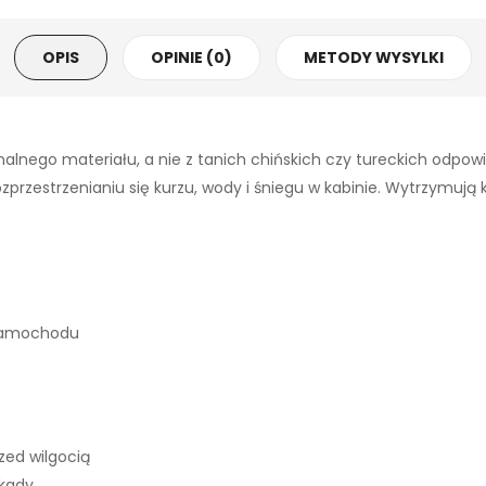
OPIS
OPINIE (0)
METODY WYSYLKI
alnego materiału, a nie z tanich chińskich czy tureckich odpo
zestrzenianiu się kurzu, wody i śniegu w kabinie. Wytrzymują każ
 samochodu
ed wilgocią
okady