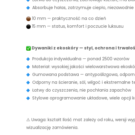
Absorbuje hałas, zatrzymuje ciepło, niezawodnie
10 mm — praktyczność na co dzień
15 mm — status, komfort i poczucie luksusu
Dywaniki z ekoskóry — styl, ochrona i trwało
Produkcja indywidualna — ponad 2500 wzorów
Materiał: wysokiej jakości wielowarstwowa ekoskó
Gumowana podstawa — antypoślizgowa, odporna
Odporny na ścieranie, sól, wilgoć i ekstremalne 
Łatwy do czyszczenia, nie pochłania zapachów
Stylowe oprogramowanie układowe, wiele opcji ko
⚠️ Uwaga: kształt Ilość mat zależy od roku, wersji 
wizualizację zamówienia.