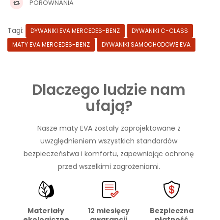
PORÓWNANIA
Tagi:
DYWANIKI EVA MERCEDES-BENZ
DYWANIKI C-CLASS
MATY EVA MERCEDES-BENZ
DYWANIKI SAMOCHODOWE EVA
Dlaczego ludzie nam
ufają?
Nasze maty EVA zostały zaprojektowane z
uwzględnieniem wszystkich standardów
bezpieczeństwa i komfortu, zapewniając ochronę
przed wszelkimi zagrożeniami.
Materiały
Bezpieczna
12 miesięcy
ekologiczne
płatność
gwarancji