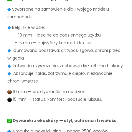
Stworzone na zamówienie dla Twojego modelu
samochodu
Belgijskie włosie:
– 10 mm - idealne do codziennego użytku
– 15 mm — najwyższy komfort i luksus
Gumowana podstawa: antypoślizgowa, chroni przed
wilgocią
Łatwa do czyszczenia, zachowuje kształt, ma blokady
Absorbuje hałas, zatrzymuje ciepło, niezawodnie
chroni wnętrze
10 mm — praktyczność na co dzień
15 mm — status, komfort i poczucie luksusu
Dywaniki z ekoskóry — styl, ochrona i trwałość
Produkcja indywidualna — ponad 2500 wzorów