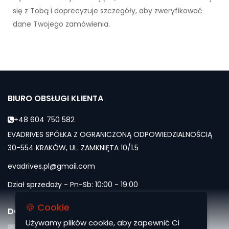
się z Tobą i doprecyzuje szczegóły, aby zweryfikować
dane Twojego zamówienia.
BIURO OBSŁUGI KLIENTA
+48 604 750 582
EVADRIVES SPÓŁKA Z OGRANICZONĄ ODPOWIEDZIALNOŚCIĄ
30-554 KRAKÓW, UL. ZAMKNIĘTA 10/1.5
evadrives.pl@gmail.com
Dział sprzedaży - Pn-Sb: 10:00 - 19:00
🍪 Cookie
DOŁĄCZ DO NAS
Używamy plików cookie, aby zapewnić Ci