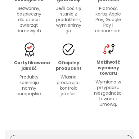
Bezwonny,
Płatność
Jeśli coś się
bezpieczny
kartą, Apple
stanie z
dla dzieci i
Pay, Google
produktem,
zwierząt
Pay i
wymienimy
domowych.
abonament.
go.
Możliwość
Certyfikowana
Oficjalny
wymiany
jakość
producent
towaru
Produkty
Własna
Wymiana w
spełniają
produkcja i
przypadku
normy
kontrola
niezgodności
europejskie.
jakości.
towaru z
umową.