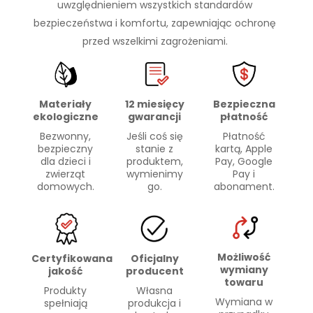
uwzględnieniem wszystkich standardów
bezpieczeństwa i komfortu, zapewniając ochronę
przed wszelkimi zagrożeniami.
Materiały
Bezpieczna
12 miesięcy
ekologiczne
płatność
gwarancji
Bezwonny,
Płatność
Jeśli coś się
bezpieczny
kartą, Apple
stanie z
dla dzieci i
Pay, Google
produktem,
zwierząt
Pay i
wymienimy
domowych.
abonament.
go.
Możliwość
Certyfikowana
Oficjalny
wymiany
jakość
producent
towaru
Produkty
Własna
Wymiana w
spełniają
produkcja i