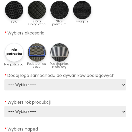
Skóra
Stos
EVA
Stos LUX
ekologiczna
premium
Wybierz akcesoria
Podstopnicа
Podstopnicа
Nie potrzeba
z eva
metalovy
Dodaj logo samochodu do dywaników podłogowych
Wybierz rok produkcji
Wybierz napęd