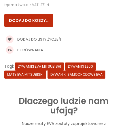
Łączna kwota z VAT:
271 zł
DODAJ DO LISTY ŻYCZEŃ
PORÓWNANIA
Tagi:
DYWANIKI EVA MITSUBISHI
DYWANIKI L200
MATY EVA MITSUBISHI
DYWANIKI SAMOCHODOWE EVA
Dlaczego ludzie nam
ufają?
Nasze maty EVA zostały zaprojektowane z