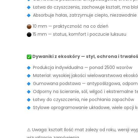
Łatwa do czyszczenia, zachowuje kształt, ma bl
Absorbuje hałas, zatrzymuje ciepło, niezawodnie
10 mm — praktyczność na co dzień
15 mm — status, komfort i poczucie luksusu
Dywaniki z ekoskóry — styl, ochrona i trwało
Produkcja indywidualna — ponad 2500 wzorów
Materiał: wysokiej jakości wielowarstwowa ekoskó
Gumowana podstawa — antypoślizgowa, odporna
Odporny na ścieranie, sól, wilgoć i ekstremalne 
Łatwy do czyszczenia, nie pochłania zapachów
Stylowe oprogramowanie układowe, wiele opcji ko
⚠️ Uwaga: kształt Ilość mat zależy od roku, wersji 
wizualizację zamówienia.