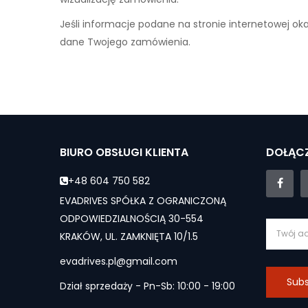
Jeśli informacje podane na stronie internetowej ok
dane Twojego zamówienia.
BIURO OBSŁUGI KLIENTA
DOŁĄCZ
+48 604 750 582
EVADRIVES SPÓŁKA Z OGRANICZONĄ
ODPOWIEDZIALNOŚCIĄ 30-554
KRAKÓW, UL. ZAMKNIĘTA 10/1.5
evadrives.pl@gmail.com
Subs
Dział sprzedaży - Pn-Sb: 10:00 - 19:00