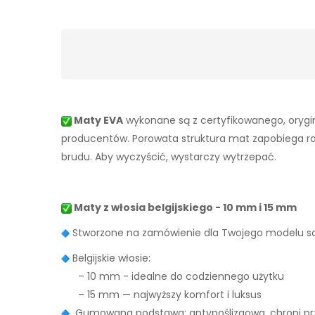
Maty EVA
wykonane są z certyfikowanego, orygin
producentów. Porowata struktura mat zapobiega rozpr
brudu. Aby wyczyścić, wystarczy wytrzepać.
Maty z włosia belgijskiego - 10 mm i 15 mm
Stworzone na zamówienie dla Twojego modelu
Belgijskie włosie:
– 10 mm - idealne do codziennego użytku
– 15 mm — najwyższy komfort i luksus
Gumowana podstawa: antypoślizgowa, chroni prz