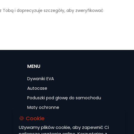
 z Tobą i doprecyzuje szczegóły, aby zweryfikować
MENU
Dywaniki EVA
Autocase
Poduszki pod głowę do samochodu
Maty ochronne
Pokrowce na siedzenia do samochodu
🍪 Cookie
Akcesoria
Używamy plików cookie, aby zapewnić Ci
najlepsze wrażenia online. Korzystając z