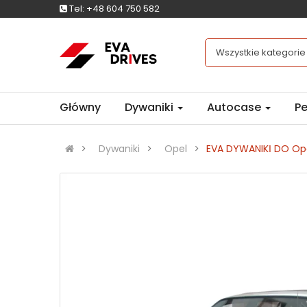
Tel:
+48 604 750 582
Wszystkie kategorie
Główny
Dywaniki
Autocase
Pe
Dywaniki
Opel
EVA DYWANIKІ DO Ope