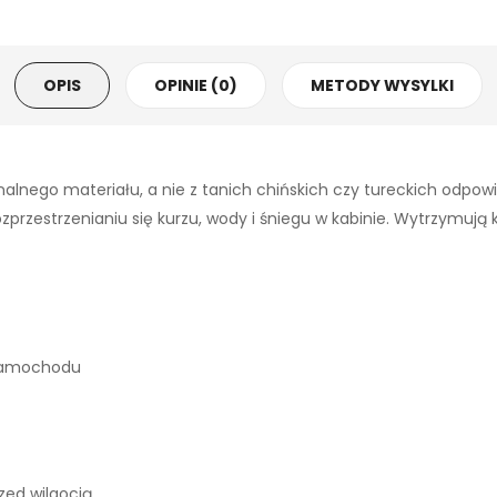
OPIS
OPINIE (0)
METODY WYSYLKI
alnego materiału, a nie z tanich chińskich czy tureckich odpo
zestrzenianiu się kurzu, wody i śniegu w kabinie. Wytrzymują każ
 samochodu
ed wilgocią