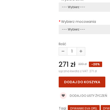
Wybierz mocowania
Ilość
271 zł
339 zł
-20%
Łączna kwota z VAT:
271 zł
DODAJ DO LISTY ŻYCZEŃ
Tagi:
DYWANIKI EVA OPEL
DYW