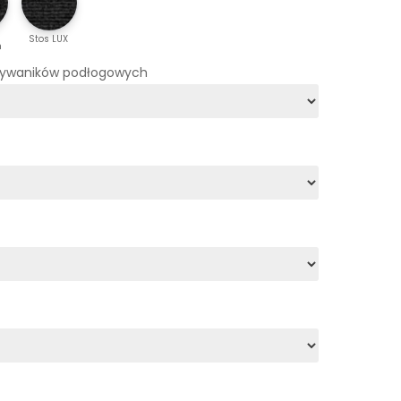
Stos LUX
m
dywaników podłogowych