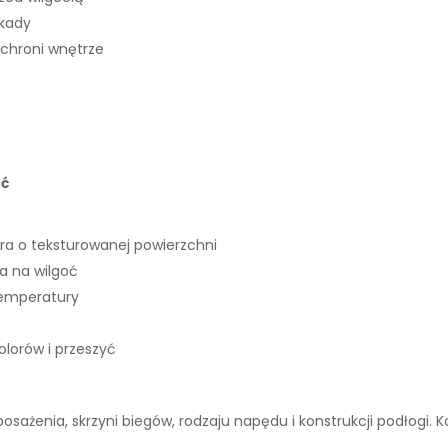
okady
 chroni wnętrze
ść
ra o teksturowanej powierzchni
 na wilgoć
temperatury
lorów i przeszyć
wyposażenia, skrzyni biegów, rodzaju napędu i konstrukcji podłogi