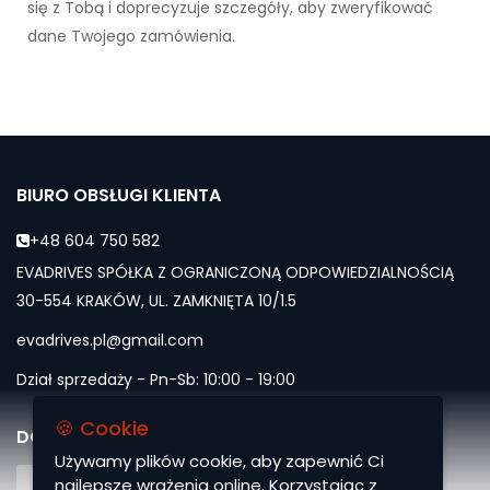
się z Tobą i doprecyzuje szczegóły, aby zweryfikować
dane Twojego zamówienia.
BIURO OBSŁUGI KLIENTA
+48 604 750 582
EVADRIVES SPÓŁKA Z OGRANICZONĄ ODPOWIEDZIALNOŚCIĄ
30-554 KRAKÓW, UL. ZAMKNIĘTA 10/1.5
evadrives.pl@gmail.com
Dział sprzedaży - Pn-Sb: 10:00 - 19:00
🍪 Cookie
DOŁĄCZ DO NAS
Używamy plików cookie, aby zapewnić Ci
najlepsze wrażenia online. Korzystając z