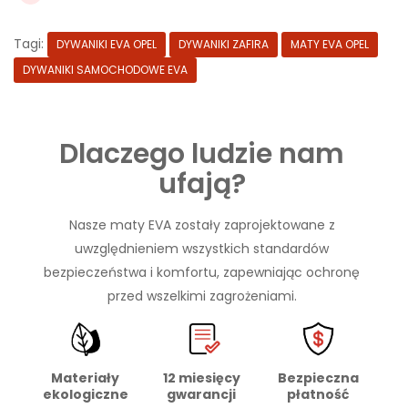
Tagi:
DYWANIKI EVA OPEL
DYWANIKI ZAFIRA
MATY EVA OPEL
DYWANIKI SAMOCHODOWE EVA
Dlaczego ludzie nam
ufają?
Nasze maty EVA zostały zaprojektowane z
uwzględnieniem wszystkich standardów
bezpieczeństwa i komfortu, zapewniając ochronę
przed wszelkimi zagrożeniami.
Materiały
Bezpieczna
12 miesięcy
ekologiczne
płatność
gwarancji