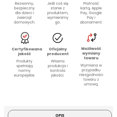
Bezwonny,
Płatność
Jeśli coś się
bezpieczny
kartą, Apple
stanie z
dla dzieci i
Pay, Google
produktem,
zwierząt
Pay i
wymienimy
domowych.
abonament.
go.
Możliwość
Certyfikowana
Oficjalny
wymiany
jakość
producent
towaru
Produkty
Własna
Wymiana w
spełniają
produkcja i
przypadku
normy
kontrola
niezgodności
europejskie.
jakości.
towaru z
umową.
OPIS