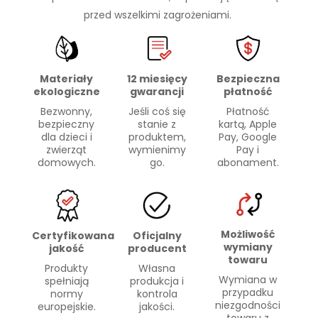
przed wszelkimi zagrożeniami.
Materiały
Bezpieczna
12 miesięcy
ekologiczne
płatność
gwarancji
Bezwonny,
Płatność
Jeśli coś się
bezpieczny
kartą, Apple
stanie z
dla dzieci i
Pay, Google
produktem,
zwierząt
Pay i
wymienimy
domowych.
abonament.
go.
Możliwość
Certyfikowana
Oficjalny
wymiany
jakość
producent
towaru
Produkty
Własna
Wymiana w
spełniają
produkcja i
przypadku
normy
kontrola
niezgodności
europejskie.
jakości.