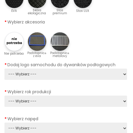
Skóra
Stos
EVA
Stos LUX
ekologiczna
premium
Wybierz akcesoria
Podstopnicа
Podstopnicа
Nie potrzeba
z eva
metalovy
Dodaj logo samochodu do dywaników podłogowych
Wybierz rok produkcji
Wybierz napęd