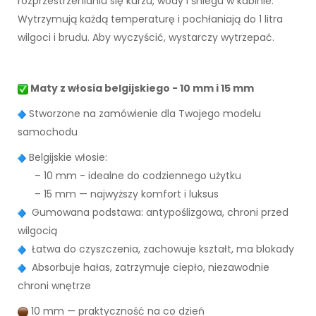
rozprzestrzenianiu się kurzu, wody i śniegu w kabinie.
Wytrzymują każdą temperaturę i pochłaniają do 1 litra
wilgoci i brudu. Aby wyczyścić, wystarczy wytrzepać.
Maty z włosia belgijskiego - 10 mm i 15 mm
Stworzone na zamówienie dla Twojego modelu
samochodu
Belgijskie włosie:
– 10 mm - idealne do codziennego użytku
– 15 mm — najwyższy komfort i luksus
Gumowana podstawa: antypoślizgowa, chroni przed
wilgocią
Łatwa do czyszczenia, zachowuje kształt, ma blokady
Absorbuje hałas, zatrzymuje ciepło, niezawodnie
chroni wnętrze
10 mm — praktyczność na co dzień