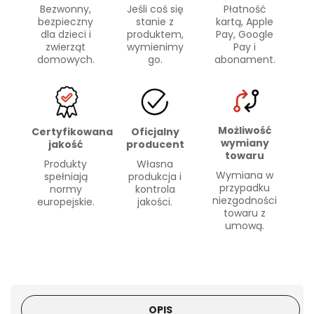
Bezwonny,
Płatność
Jeśli coś się
bezpieczny
kartą, Apple
stanie z
dla dzieci i
Pay, Google
produktem,
zwierząt
Pay i
wymienimy
domowych.
abonament.
go.
Możliwość
Certyfikowana
Oficjalny
wymiany
jakość
producent
towaru
Produkty
Własna
Wymiana w
spełniają
produkcja i
przypadku
normy
kontrola
niezgodności
europejskie.
jakości.
towaru z
umową.
OPIS