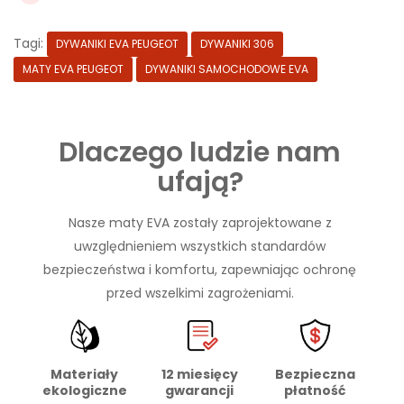
Tagi:
DYWANIKI EVA PEUGEOT
DYWANIKI 306
MATY EVA PEUGEOT
DYWANIKI SAMOCHODOWE EVA
Dlaczego ludzie nam
ufają?
Nasze maty EVA zostały zaprojektowane z
uwzględnieniem wszystkich standardów
bezpieczeństwa i komfortu, zapewniając ochronę
przed wszelkimi zagrożeniami.
Materiały
Bezpieczna
12 miesięcy
ekologiczne
płatność
gwarancji