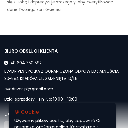
się z Tobą i doprecyzuje szczegóły, aby zweryfikować
dane Twojego zamówienia.
BIURO OBSŁUGI KLIENTA
+48 604 750 582
EVADRIVES SPÓŁKA Z OGRANICZONĄ ODPOWIEDZIALNOŚCIĄ
30-554 KRAKÓW, UL. ZAMKNIĘTA 10/1.5
evadrives.pl@gmail.com
Dział sprzedaży - Pn-Sb: 10:00 - 19:00
🍪 Cookie
DOŁĄCZ DO NAS
Używamy plików cookie, aby zapewnić Ci
najlepsze wrażenia online. Korzystając z