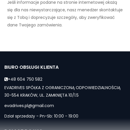
Jeśli informacje podane na stronie internetowej okażą
się dla nas niewystarczające, nasz menedżer skontaktuje
się z Tobą i doprecyzuje szczegóły, aby zweryfikować
dane Twojego zamówienia.
BIURO OBSŁUGI KLIENTA
+48 604 750 582
EVADRIVES SPÓŁKA Z OGRANICZONĄ ODPOWIEDZIALNOŚCIĄ
30-554 KRAKÓW, UL. ZAMKNIĘTA 10/1.5
evadrives.pl@gmail.com
Dział sprzedaży - Pn-Sb: 10:00 - 19:00