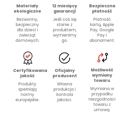
Materiały
Bezpieczna
12 miesięcy
ekologiczne
płatność
gwarancji
Bezwonny,
Płatność
Jeśli coś się
bezpieczny
kartą, Apple
stanie z
dla dzieci i
Pay, Google
produktem,
zwierząt
Pay i
wymienimy
domowych.
abonament.
go.
Możliwość
Certyfikowana
Oficjalny
wymiany
jakość
producent
towaru
Produkty
Własna
Wymiana w
spełniają
produkcja i
przypadku
normy
kontrola
niezgodności
europejskie.
jakości.
towaru z
umową.