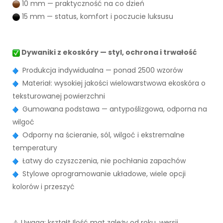
10 mm — praktyczność na co dzień
15 mm — status, komfort i poczucie luksusu
Dywaniki z ekoskóry — styl, ochrona i trwałość
Produkcja indywidualna — ponad 2500 wzorów
Materiał: wysokiej jakości wielowarstwowa ekoskóra o
teksturowanej powierzchni
Gumowana podstawa — antypoślizgowa, odporna na
wilgoć
Odporny na ścieranie, sól, wilgoć i ekstremalne
temperatury
Łatwy do czyszczenia, nie pochłania zapachów
Stylowe oprogramowanie układowe, wiele opcji
kolorów i przeszyć
⚠️ Uwaga: kształt Ilość mat zależy od roku, wersji