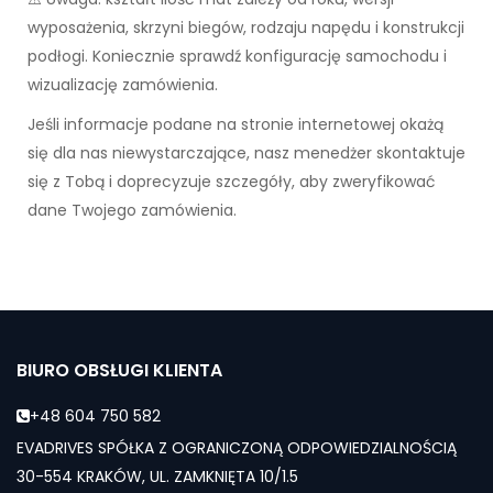
wyposażenia, skrzyni biegów, rodzaju napędu i konstrukcji
podłogi. Koniecznie sprawdź konfigurację samochodu i
wizualizację zamówienia.
Jeśli informacje podane na stronie internetowej okażą
się dla nas niewystarczające, nasz menedżer skontaktuje
się z Tobą i doprecyzuje szczegóły, aby zweryfikować
dane Twojego zamówienia.
BIURO OBSŁUGI KLIENTA
+48 604 750 582
EVADRIVES SPÓŁKA Z OGRANICZONĄ ODPOWIEDZIALNOŚCIĄ
30-554 KRAKÓW, UL. ZAMKNIĘTA 10/1.5