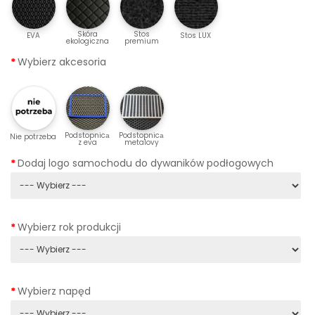
Skóra
Stos
EVA
Stos LUX
ekologiczna
premium
Wybierz akcesoria
Podstopnicа
Podstopnicа
Nie potrzeba
z eva
metalovy
Dodaj logo samochodu do dywaników podłogowych
Wybierz rok produkcji
Wybierz napęd