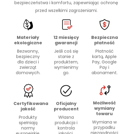
bezpieczeństwa i komfortu, zapewniając ochronę
przed wszelkimi zagrożeniami.
Materiały
Bezpieczna
12 miesięcy
ekologiczne
płatność
gwarancji
Bezwonny,
Płatność
Jeśli coś się
bezpieczny
kartą, Apple
stanie z
dla dzieci i
Pay, Google
produktem,
zwierząt
Pay i
wymienimy
domowych.
abonament.
go.
Możliwość
Certyfikowana
Oficjalny
wymiany
jakość
producent
towaru
Produkty
Własna
Wymiana w
spełniają
produkcja i
przypadku
normy
kontrola
niezgodności
europejskie.
jakości.