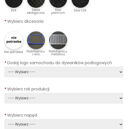
Skóra
Stos
EVA
Stos LUX
ekologiczna
premium
Wybierz akcesoria
Podstopnicа
Podstopnicа
Nie potrzeba
z eva
metalovy
Dodaj logo samochodu do dywaników podłogowych
Wybierz rok produkcji
Wybierz napęd