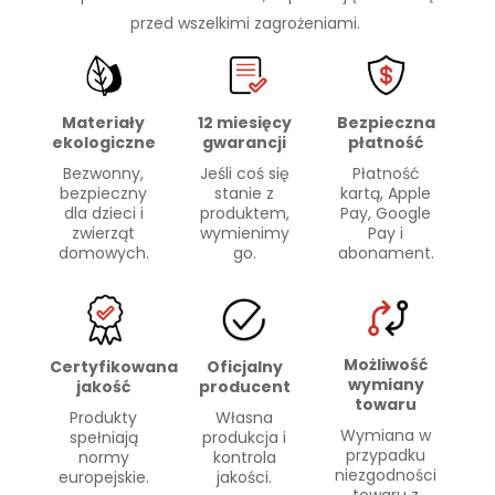
przed wszelkimi zagrożeniami.
Materiały
Bezpieczna
12 miesięcy
ekologiczne
płatność
gwarancji
Bezwonny,
Płatność
Jeśli coś się
bezpieczny
kartą, Apple
stanie z
dla dzieci i
Pay, Google
produktem,
zwierząt
Pay i
wymienimy
domowych.
abonament.
go.
Możliwość
Certyfikowana
Oficjalny
wymiany
jakość
producent
towaru
Produkty
Własna
Wymiana w
spełniają
produkcja i
przypadku
normy
kontrola
niezgodności
europejskie.
jakości.