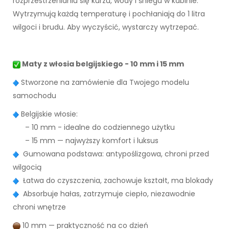
rozprzestrzenianiu się kurzu, wody i śniegu w kabinie.
Wytrzymują każdą temperaturę i pochłaniają do 1 litra
wilgoci i brudu. Aby wyczyścić, wystarczy wytrzepać.
Maty z włosia belgijskiego - 10 mm i 15 mm
Stworzone na zamówienie dla Twojego modelu
samochodu
Belgijskie włosie:
– 10 mm - idealne do codziennego użytku
– 15 mm — najwyższy komfort i luksus
Gumowana podstawa: antypoślizgowa, chroni przed
wilgocią
Łatwa do czyszczenia, zachowuje kształt, ma blokady
Absorbuje hałas, zatrzymuje ciepło, niezawodnie
chroni wnętrze
10 mm — praktyczność na co dzień