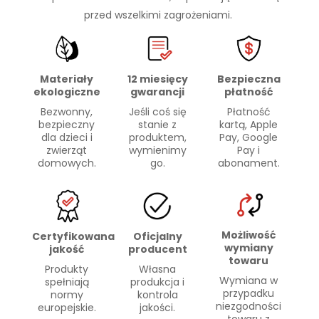
przed wszelkimi zagrożeniami.
Materiały
Bezpieczna
12 miesięcy
ekologiczne
płatność
gwarancji
Bezwonny,
Płatność
Jeśli coś się
bezpieczny
kartą, Apple
stanie z
dla dzieci i
Pay, Google
produktem,
zwierząt
Pay i
wymienimy
domowych.
abonament.
go.
Możliwość
Certyfikowana
Oficjalny
wymiany
jakość
producent
towaru
Produkty
Własna
Wymiana w
spełniają
produkcja i
przypadku
normy
kontrola
niezgodności
europejskie.
jakości.