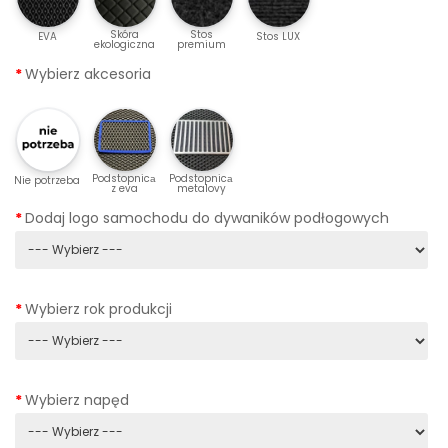
Skóra
Stos
EVA
Stos LUX
ekologiczna
premium
Wybierz akcesoria
Podstopnicа
Podstopnicа
Nie potrzeba
z eva
metalovy
Dodaj logo samochodu do dywaników podłogowych
Wybierz rok produkcji
Wybierz napęd