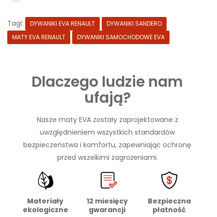
Tagi:
DYWANIKI EVA RENAULT
DYWANIKI SANDERO
MATY EVA RENAULT
DYWANIKI SAMOCHODOWE EVA
Dlaczego ludzie nam
ufają?
Nasze maty EVA zostały zaprojektowane z
uwzględnieniem wszystkich standardów
bezpieczeństwa i komfortu, zapewniając ochronę
przed wszelkimi zagrożeniami.
Materiały
Bezpieczna
12 miesięcy
ekologiczne
płatność
gwarancji