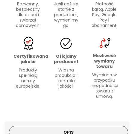
Bezwonny,
Płatność
Jeśli coś się
bezpieczny
kartą, Apple
stanie z
dla dzieci i
Pay, Google
produktem,
zwierząt
Pay i
wymienimy
domowych.
abonament.
go.
Możliwość
Certyfikowana
Oficjalny
wymiany
jakość
producent
towaru
Produkty
Własna
Wymiana w
spełniają
produkcja i
przypadku
normy
kontrola
niezgodności
europejskie.
jakości.
towaru z
umową.
OPIS