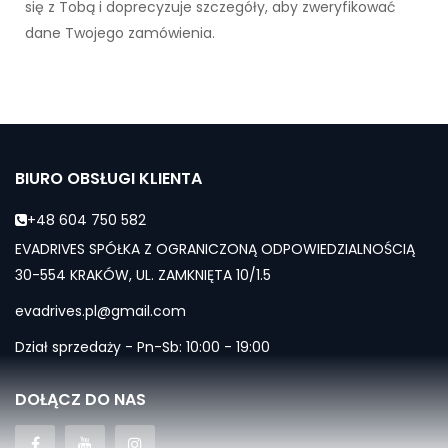
się z Tobą i doprecyzuje szczegóły, aby zweryfikować
dane Twojego zamówienia.
BIURO OBSŁUGI KLIENTA
+48 604 750 582
EVADRIVES SPÓŁKA Z OGRANICZONĄ ODPOWIEDZIALNOŚCIĄ
30-554 KRAKÓW, UL. ZAMKNIĘTA 10/1.5
evadrives.pl@gmail.com
Dział sprzedaży - Pn-Sb: 10:00 - 19:00
DOŁĄCZ DO NAS