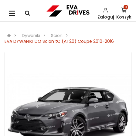
0
Zaloguj
Koszyk
Dywaniki
Scion
EVA DYWANIKІ DO Scion tC (AT20) Coupe 2010-2016