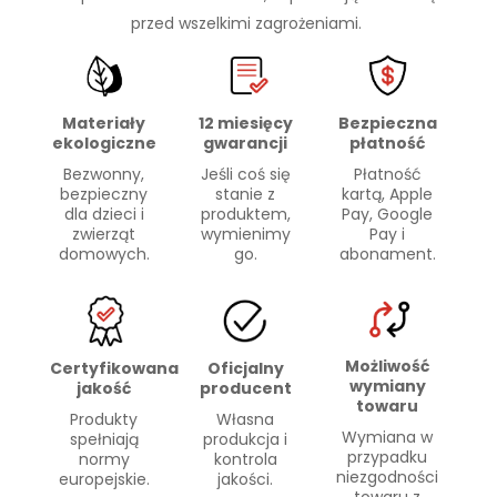
przed wszelkimi zagrożeniami.
Materiały
Bezpieczna
12 miesięcy
ekologiczne
płatność
gwarancji
Bezwonny,
Płatność
Jeśli coś się
bezpieczny
kartą, Apple
stanie z
dla dzieci i
Pay, Google
produktem,
zwierząt
Pay i
wymienimy
domowych.
abonament.
go.
Możliwość
Certyfikowana
Oficjalny
wymiany
jakość
producent
towaru
Produkty
Własna
Wymiana w
spełniają
produkcja i
przypadku
normy
kontrola
niezgodności
europejskie.
jakości.