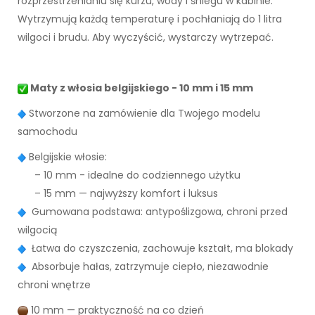
rozprzestrzenianiu się kurzu, wody i śniegu w kabinie.
Wytrzymują każdą temperaturę i pochłaniają do 1 litra
wilgoci i brudu. Aby wyczyścić, wystarczy wytrzepać.
Maty z włosia belgijskiego - 10 mm i 15 mm
Stworzone na zamówienie dla Twojego modelu
samochodu
Belgijskie włosie:
– 10 mm - idealne do codziennego użytku
– 15 mm — najwyższy komfort i luksus
Gumowana podstawa: antypoślizgowa, chroni przed
wilgocią
Łatwa do czyszczenia, zachowuje kształt, ma blokady
Absorbuje hałas, zatrzymuje ciepło, niezawodnie
chroni wnętrze
10 mm — praktyczność na co dzień