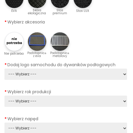
Skóra
Stos
EVA
Stos LUX
ekologiczna
premium
Wybierz akcesoria
Podstopnicа
Podstopnicа
Nie potrzeba
z eva
metalovy
Dodaj logo samochodu do dywaników podłogowych
Wybierz rok produkcji
Wybierz napęd