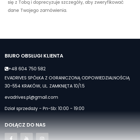
się z Tobą i doprecyzuje szczegóły, aby zweryfikować
dane Twojego zamówienia.
BIURO OBSŁUGI KLIENTA
+48 604 750 582
EVADRIVES SPÓŁKA Z OGRANICZONĄ ODPOWIEDZIALNOŚCIĄ
30-554 KRAKÓW, UL. ZAMKNIĘTA 10/1.5
evadrives.pl@gmail.com
Dział sprzedaży - Pn-Sb: 10:00 - 19:00
DOŁĄCZ DO NAS