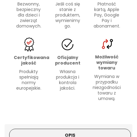
Bezwonny,
Płatność
Jeśli coś się
bezpieczny
kartą, Apple
stanie z
dla dzieci i
Pay, Google
produktem,
zwierząt
Pay i
wymienimy
domowych.
abonament.
go.
Możliwość
Certyfikowana
Oficjalny
wymiany
jakość
producent
towaru
Produkty
Własna
Wymiana w
spełniają
produkcja i
przypadku
normy
kontrola
niezgodności
europejskie.
jakości.
towaru z
umową.
OPIS