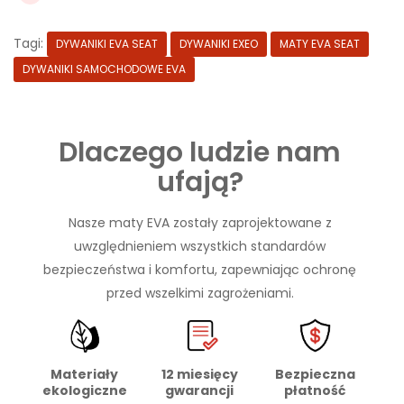
Tagi:
DYWANIKI EVA SEAT
DYWANIKI EXEO
MATY EVA SEAT
DYWANIKI SAMOCHODOWE EVA
Dlaczego ludzie nam
ufają?
Nasze maty EVA zostały zaprojektowane z
uwzględnieniem wszystkich standardów
bezpieczeństwa i komfortu, zapewniając ochronę
przed wszelkimi zagrożeniami.
Materiały
Bezpieczna
12 miesięcy
ekologiczne
płatność
gwarancji