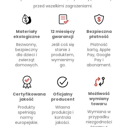
przed wszelkimi zagrożeniami.
Materiały
Bezpieczna
12 miesięcy
ekologiczne
płatność
gwarancji
Bezwonny,
Płatność
Jeśli coś się
bezpieczny
kartą, Apple
stanie z
dla dzieci i
Pay, Google
produktem,
zwierząt
Pay i
wymienimy
domowych.
abonament.
go.
Możliwość
Certyfikowana
Oficjalny
wymiany
jakość
producent
towaru
Produkty
Własna
Wymiana w
spełniają
produkcja i
przypadku
normy
kontrola
niezgodności
europejskie.
jakości.