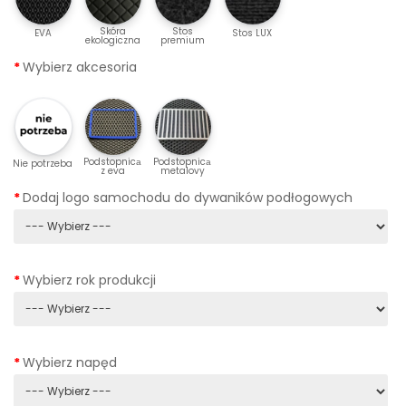
Skóra
Stos
EVA
Stos LUX
ekologiczna
premium
Wybierz akcesoria
Podstopnicа
Podstopnicа
Nie potrzeba
z eva
metalovy
Dodaj logo samochodu do dywaników podłogowych
Wybierz rok produkcji
Wybierz napęd