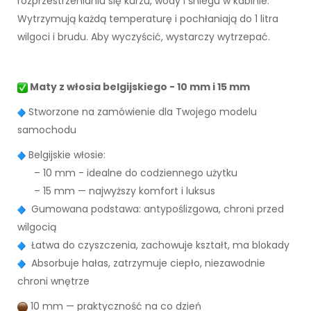
rozprzestrzenianiu się kurzu, wody i śniegu w kabinie.
Wytrzymują każdą temperaturę i pochłaniają do 1 litra
wilgoci i brudu. Aby wyczyścić, wystarczy wytrzepać.
Maty z włosia belgijskiego - 10 mm i 15 mm
Stworzone na zamówienie dla Twojego modelu
samochodu
Belgijskie włosie:
– 10 mm - idealne do codziennego użytku
– 15 mm — najwyższy komfort i luksus
Gumowana podstawa: antypoślizgowa, chroni przed
wilgocią
Łatwa do czyszczenia, zachowuje kształt, ma blokady
Absorbuje hałas, zatrzymuje ciepło, niezawodnie
chroni wnętrze
10 mm — praktyczność na co dzień