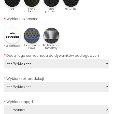
Skóra
Stos
EVA
Stos LUX
ekologiczna
premium
Wybierz akcesoria
Podstopnicа
Podstopnicа
Nie potrzeba
z eva
metalovy
Dodaj logo samochodu do dywaników podłogowych
Wybierz rok produkcji
Wybierz napęd