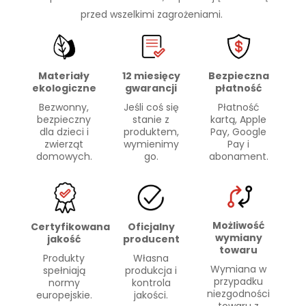
przed wszelkimi zagrożeniami.
Materiały
Bezpieczna
12 miesięcy
ekologiczne
płatność
gwarancji
Bezwonny,
Płatność
Jeśli coś się
bezpieczny
kartą, Apple
stanie z
dla dzieci i
Pay, Google
produktem,
zwierząt
Pay i
wymienimy
domowych.
abonament.
go.
Możliwość
Certyfikowana
Oficjalny
wymiany
jakość
producent
towaru
Produkty
Własna
Wymiana w
spełniają
produkcja i
przypadku
normy
kontrola
niezgodności
europejskie.
jakości.