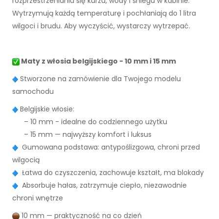
rozprzestrzenianiu się kurzu, wody i śniegu w kabinie.
Wytrzymują każdą temperaturę i pochłaniają do 1 litra
wilgoci i brudu. Aby wyczyścić, wystarczy wytrzepać.
Maty z włosia belgijskiego - 10 mm i 15 mm
Stworzone na zamówienie dla Twojego modelu
samochodu
Belgijskie włosie:
– 10 mm - idealne do codziennego użytku
– 15 mm — najwyższy komfort i luksus
Gumowana podstawa: antypoślizgowa, chroni przed
wilgocią
Łatwa do czyszczenia, zachowuje kształt, ma blokady
Absorbuje hałas, zatrzymuje ciepło, niezawodnie
chroni wnętrze
10 mm — praktyczność na co dzień