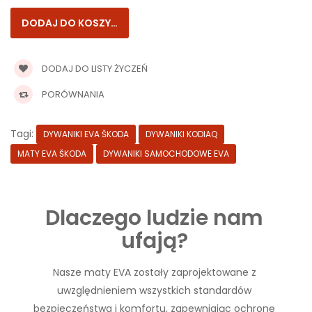
DODAJ DO LISTY ŻYCZEŃ
PORÓWNANIA
Tagi:
DYWANIKI EVA ŠKODA
DYWANIKI KODIAQ
MATY EVA ŠKODA
DYWANIKI SAMOCHODOWE EVA
Dlaczego ludzie nam
ufają?
Nasze maty EVA zostały zaprojektowane z
uwzględnieniem wszystkich standardów
bezpieczeństwa i komfortu, zapewniając ochronę