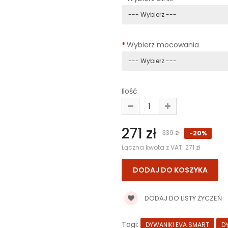
Wybierz mocowania
Ilość
271 zł
339 zł
-20%
Łączna kwota z VAT:
271 zł
DODAJ DO LISTY ŻYCZEŃ
Tagi:
DYWANIKI EVA SMART
D