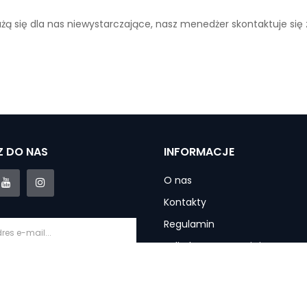
ażą się dla nas niewystarczające, nasz menedżer skontaktuje się
 DO NAS
INFORMACJE
O nas
Kontakty
Regulamin
Polityka prywatności
Informacje o dostawie
krybuj
Gwarancja i usługi