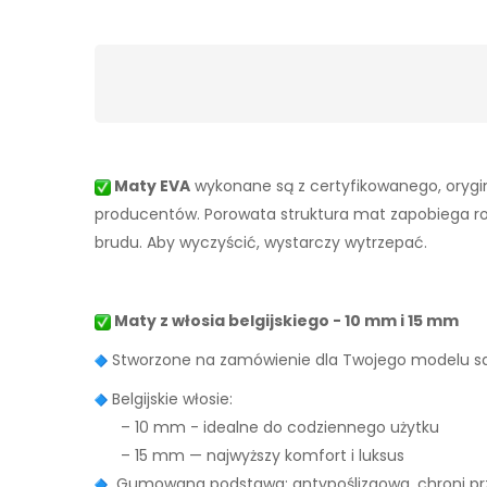
Maty EVA
wykonane są z certyfikowanego, orygin
producentów. Porowata struktura mat zapobiega rozpr
brudu. Aby wyczyścić, wystarczy wytrzepać.
Maty z włosia belgijskiego - 10 mm i 15 mm
Stworzone na zamówienie dla Twojego modelu
Belgijskie włosie:
– 10 mm - idealne do codziennego użytku
– 15 mm — najwyższy komfort i luksus
Gumowana podstawa: antypoślizgowa, chroni prz