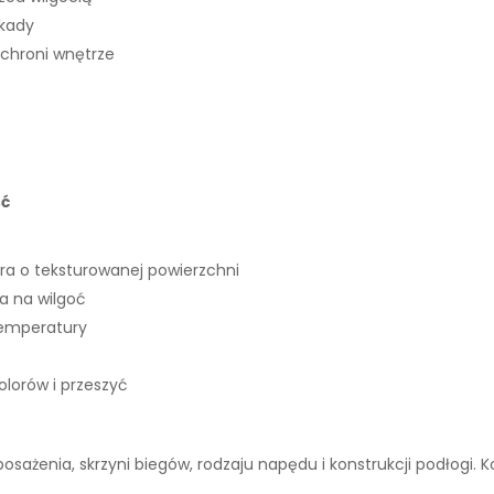
okady
 chroni wnętrze
ść
ra o teksturowanej powierzchni
 na wilgoć
temperatury
lorów i przeszyć
wyposażenia, skrzyni biegów, rodzaju napędu i konstrukcji podłogi