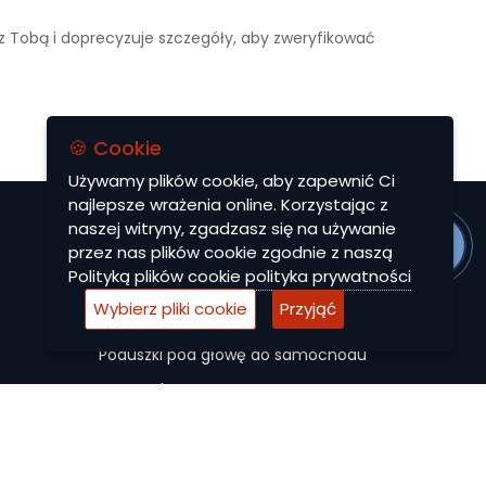
 z Tobą i doprecyzuje szczegóły, aby zweryfikować
🍪 Cookie
Używamy plików cookie, aby zapewnić Ci
najlepsze wrażenia online. Korzystając z
naszej witryny, zgadzasz się na używanie
MENU
przez nas plików cookie zgodnie z naszą
Polityką plików cookie
polityka prywatności
Dywaniki EVA
Wybierz pliki cookie
Przyjąć
Autocase
Poduszki pod głowę do samochodu
Maty ochronne
Pokrowce na siedzenia do samochodu
Akcesoria