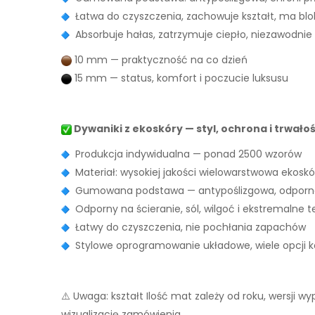
Łatwa do czyszczenia, zachowuje kształt, ma bl
Absorbuje hałas, zatrzymuje ciepło, niezawodnie
10 mm — praktyczność na co dzień
15 mm — status, komfort i poczucie luksusu
Dywaniki z ekoskóry — styl, ochrona i trwało
Produkcja indywidualna — ponad 2500 wzorów
Materiał: wysokiej jakości wielowarstwowa ekoskó
Gumowana podstawa — antypoślizgowa, odporna
Odporny na ścieranie, sól, wilgoć i ekstremalne 
Łatwy do czyszczenia, nie pochłania zapachów
Stylowe oprogramowanie układowe, wiele opcji ko
⚠️ Uwaga: kształt Ilość mat zależy od roku, wersji 
wizualizację zamówienia.