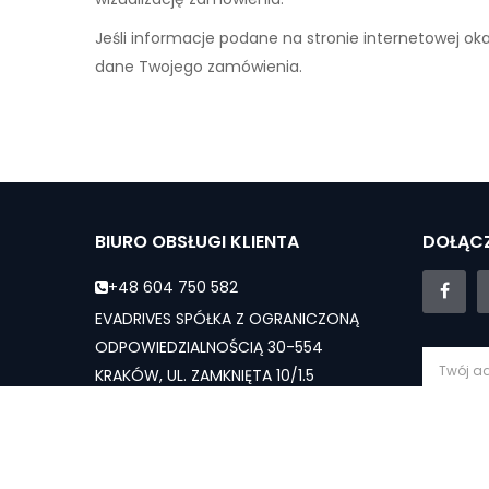
Jeśli informacje podane na stronie internetowej ok
dane Twojego zamówienia.
BIURO OBSŁUGI KLIENTA
DOŁĄCZ
+48 604 750 582
EVADRIVES SPÓŁKA Z OGRANICZONĄ
ODPOWIEDZIALNOŚCIĄ 30-554
KRAKÓW, UL. ZAMKNIĘTA 10/1.5
evadrives.pl@gmail.com
Subs
Dział sprzedaży - Pn-Sb: 10:00 - 19:00