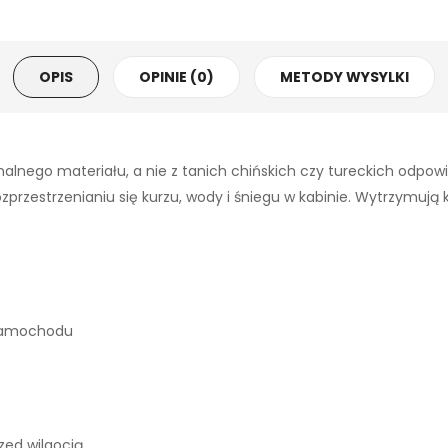
OPIS
OPINIE (0)
METODY WYSYLKI
alnego materiału, a nie z tanich chińskich czy tureckich odpo
zestrzenianiu się kurzu, wody i śniegu w kabinie. Wytrzymują każ
 samochodu
ed wilgocią