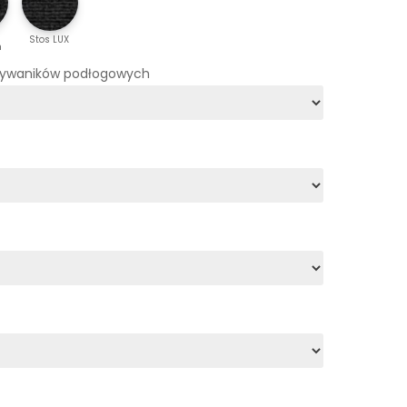
Stos LUX
m
dywaników podłogowych