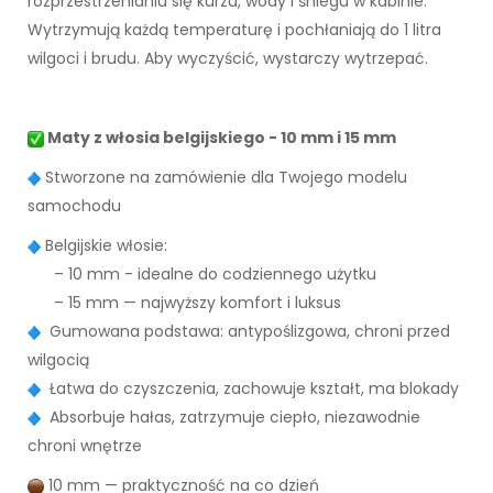
rozprzestrzenianiu się kurzu, wody i śniegu w kabinie.
Wytrzymują każdą temperaturę i pochłaniają do 1 litra
wilgoci i brudu. Aby wyczyścić, wystarczy wytrzepać.
Maty z włosia belgijskiego - 10 mm i 15 mm
Stworzone na zamówienie dla Twojego modelu
samochodu
Belgijskie włosie:
– 10 mm - idealne do codziennego użytku
– 15 mm — najwyższy komfort i luksus
Gumowana podstawa: antypoślizgowa, chroni przed
wilgocią
Łatwa do czyszczenia, zachowuje kształt, ma blokady
Absorbuje hałas, zatrzymuje ciepło, niezawodnie
chroni wnętrze
10 mm — praktyczność na co dzień