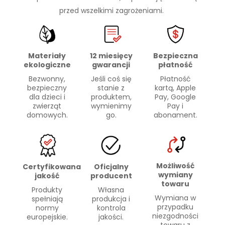
przed wszelkimi zagrożeniami.
Materiały
Bezpieczna
12 miesięcy
ekologiczne
płatność
gwarancji
Bezwonny,
Płatność
Jeśli coś się
bezpieczny
kartą, Apple
stanie z
dla dzieci i
Pay, Google
produktem,
zwierząt
Pay i
wymienimy
domowych.
abonament.
go.
Możliwość
Certyfikowana
Oficjalny
wymiany
jakość
producent
towaru
Produkty
Własna
Wymiana w
spełniają
produkcja i
przypadku
normy
kontrola
niezgodności
europejskie.
jakości.