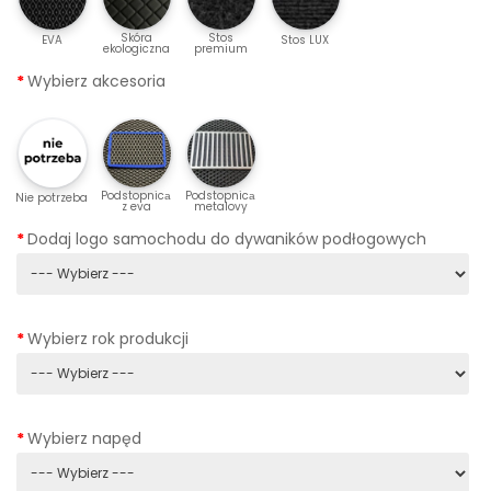
Skóra
Stos
EVA
Stos LUX
ekologiczna
premium
Wybierz akcesoria
Podstopnicа
Podstopnicа
Nie potrzeba
z eva
metalovy
Dodaj logo samochodu do dywaników podłogowych
Wybierz rok produkcji
Wybierz napęd