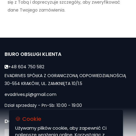
się z Tobą i doprecyzuje szczegóły, aby zweryfikować
dane Twojego zamówienia.
BIURO OBSŁUGI KLIENTA
+48 604 750 582
EVADRIVES SPÓŁKA Z OGRANICZONĄ ODPOWIEDZIALNOŚCIĄ
30-554 KRAKÓW, UL. ZAMKNIĘTA 10/1.5
evadrives.pl@gmail.com
Dział sprzedaży - Pn-Sb: 10:00 - 19:00
🍪 Cookie
DOŁĄCZ DO NAS
Używamy plików cookie, aby zapewnić Ci
najlepsze wrażenia online. Korzystając z