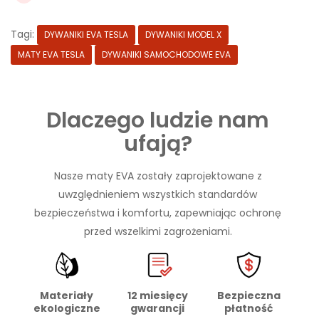
Tagi:
DYWANIKI EVA TESLA
DYWANIKI MODEL X
MATY EVA TESLA
DYWANIKI SAMOCHODOWE EVA
Dlaczego ludzie nam
ufają?
Nasze maty EVA zostały zaprojektowane z
uwzględnieniem wszystkich standardów
bezpieczeństwa i komfortu, zapewniając ochronę
przed wszelkimi zagrożeniami.
Materiały
Bezpieczna
12 miesięcy
ekologiczne
płatność
gwarancji