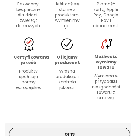
Bezwonny,
Płatność
Jeśli coś się
bezpieczny
kartą, Apple
stanie z
dla dzieci i
Pay, Google
produktem,
zwierząt
Pay i
wymienimy
domowych.
abonament.
go.
Możliwość
Certyfikowana
Oficjalny
wymiany
jakość
producent
towaru
Produkty
Własna
Wymiana w
spełniają
produkcja i
przypadku
normy
kontrola
niezgodności
europejskie.
jakości.
towaru z
umową.
OPIS