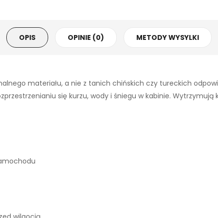
OPIS
OPINIE (0)
METODY WYSYLKI
alnego materiału, a nie z tanich chińskich czy tureckich odpo
zestrzenianiu się kurzu, wody i śniegu w kabinie. Wytrzymują każ
 samochodu
ed wilgocią