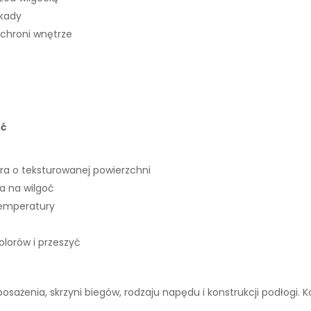
okady
 chroni wnętrze
ść
ra o teksturowanej powierzchni
 na wilgoć
temperatury
lorów i przeszyć
wyposażenia, skrzyni biegów, rodzaju napędu i konstrukcji podłogi