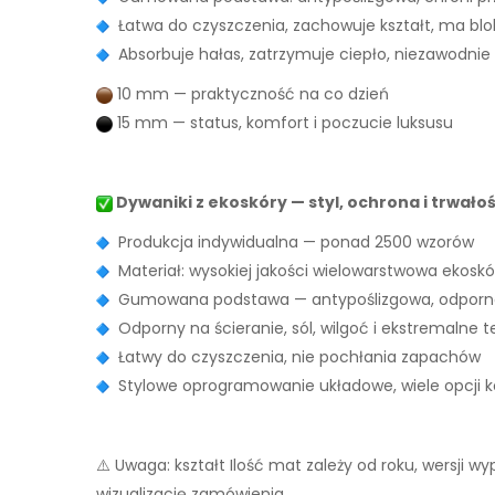
Łatwa do czyszczenia, zachowuje kształt, ma bl
Absorbuje hałas, zatrzymuje ciepło, niezawodnie
10 mm — praktyczność na co dzień
15 mm — status, komfort i poczucie luksusu
Dywaniki z ekoskóry — styl, ochrona i trwało
Produkcja indywidualna — ponad 2500 wzorów
Materiał: wysokiej jakości wielowarstwowa ekoskó
Gumowana podstawa — antypoślizgowa, odporna
Odporny na ścieranie, sól, wilgoć i ekstremalne 
Łatwy do czyszczenia, nie pochłania zapachów
Stylowe oprogramowanie układowe, wiele opcji ko
⚠️ Uwaga: kształt Ilość mat zależy od roku, wersji 
wizualizację zamówienia.