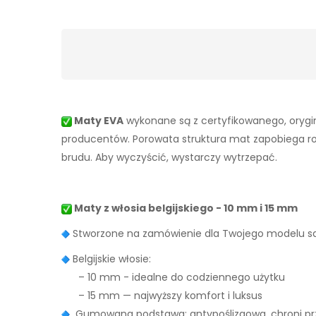
Maty EVA
wykonane są z certyfikowanego, orygin
producentów. Porowata struktura mat zapobiega rozpr
brudu. Aby wyczyścić, wystarczy wytrzepać.
Maty z włosia belgijskiego - 10 mm i 15 mm
Stworzone na zamówienie dla Twojego modelu
Belgijskie włosie:
– 10 mm - idealne do codziennego użytku
– 15 mm — najwyższy komfort i luksus
Gumowana podstawa: antypoślizgowa, chroni prz