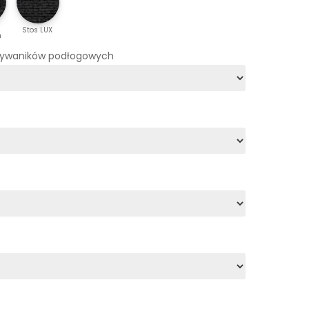
Stos LUX
m
dywaników podłogowych