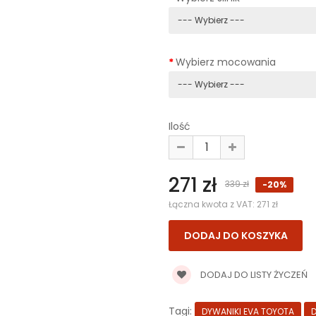
Wybierz mocowania
Ilość
271 zł
339 zł
-20%
Łączna kwota z VAT:
271 zł
DODAJ DO LISTY ŻYCZEŃ
Tagi:
DYWANIKI EVA TOYOTA