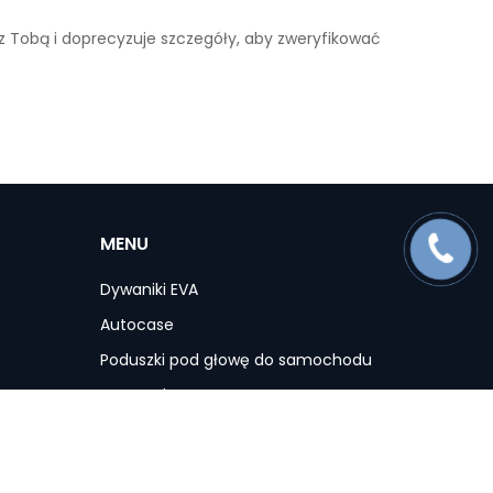
 z Tobą i doprecyzuje szczegóły, aby zweryfikować
MENU
Dywaniki EVA
Autocase
Poduszki pod głowę do samochodu
Maty ochronne
Pokrowce na siedzenia do samochodu
Akcesoria