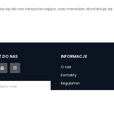
ażą się dla nas niewystarczające, nasz menedżer skontaktuje się
 DO NAS
INFORMACJE
O nas
Kontakty
Regulamin
Polityka prywatności
Informacje o dostawie
krybuj
Gwarancja i usługi