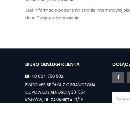
Jeśli informacje podane na stronie internetowej ok
dane Twojego zamówienia.
BIURO OBSŁUGI KLIENTA
DOŁĄCZ
+48 604 750 582
EVADRIVES SPÓŁKA Z OGRANICZONĄ
ODPOWIEDZIALNOŚCIĄ 30-554
KRAKÓW, UL. ZAMKNIĘTA 10/1.5
evadrives.pl@gmail.com
Subs
Dział sprzedaży - Pn-Sb: 10:00 - 19:00