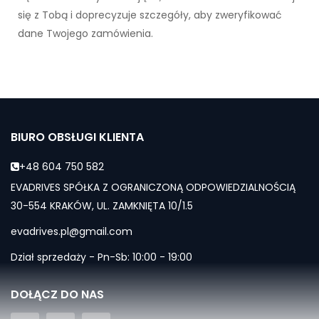
się z Tobą i doprecyzuje szczegóły, aby zweryfikować
dane Twojego zamówienia.
BIURO OBSŁUGI KLIENTA
+48 604 750 582
EVADRIVES SPÓŁKA Z OGRANICZONĄ ODPOWIEDZIALNOŚCIĄ
30-554 KRAKÓW, UL. ZAMKNIĘTA 10/1.5
evadrives.pl@gmail.com
Dział sprzedaży - Pn-Sb: 10:00 - 19:00
DOŁĄCZ DO NAS