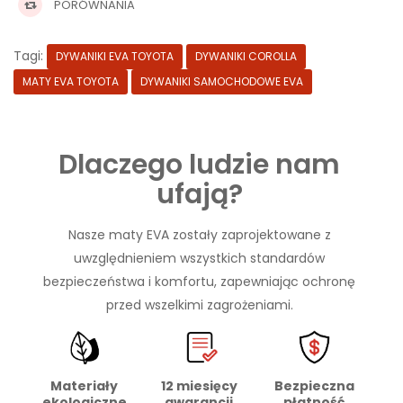
PORÓWNANIA
Tagi:
DYWANIKI EVA TOYOTA
DYWANIKI COROLLA
MATY EVA TOYOTA
DYWANIKI SAMOCHODOWE EVA
Dlaczego ludzie nam
ufają?
Nasze maty EVA zostały zaprojektowane z
uwzględnieniem wszystkich standardów
bezpieczeństwa i komfortu, zapewniając ochronę
przed wszelkimi zagrożeniami.
Materiały
Bezpieczna
12 miesięcy
ekologiczne
płatność
gwarancji