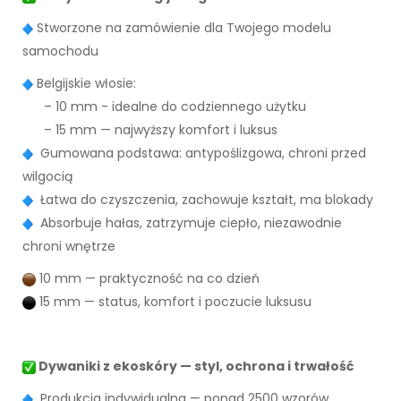
Stworzone na zamówienie dla Twojego modelu
samochodu
Belgijskie włosie:
– 10 mm - idealne do codziennego użytku
– 15 mm — najwyższy komfort i luksus
Gumowana podstawa: antypoślizgowa, chroni przed
wilgocią
Łatwa do czyszczenia, zachowuje kształt, ma blokady
Absorbuje hałas, zatrzymuje ciepło, niezawodnie
chroni wnętrze
10 mm — praktyczność na co dzień
15 mm — status, komfort i poczucie luksusu
Dywaniki z ekoskóry — styl, ochrona i trwałość
Produkcja indywidualna — ponad 2500 wzorów