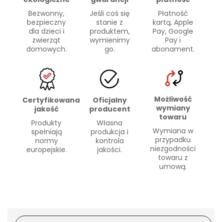
Bezwonny,
Płatność
Jeśli coś się
bezpieczny
kartą, Apple
stanie z
dla dzieci i
Pay, Google
produktem,
zwierząt
Pay i
wymienimy
domowych.
abonament.
go.
Możliwość
Certyfikowana
Oficjalny
wymiany
jakość
producent
towaru
Produkty
Własna
Wymiana w
spełniają
produkcja i
przypadku
normy
kontrola
niezgodności
europejskie.
jakości.
towaru z
umową.