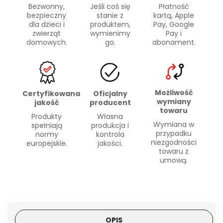
Bezwonny,
Płatność
Jeśli coś się
bezpieczny
kartą, Apple
stanie z
dla dzieci i
Pay, Google
produktem,
zwierząt
Pay i
wymienimy
domowych.
abonament.
go.
Możliwość
Certyfikowana
Oficjalny
wymiany
jakość
producent
towaru
Produkty
Własna
Wymiana w
spełniają
produkcja i
przypadku
normy
kontrola
niezgodności
europejskie.
jakości.
towaru z
umową.
OPIS