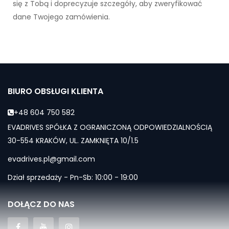
się z Tobą i doprecyzuje szczegóły, aby zweryfikować
dane Twojego zamówienia.
BIURO OBSŁUGI KLIENTA
+48 604 750 582
EVADRIVES SPÓŁKA Z OGRANICZONĄ ODPOWIEDZIALNOŚCIĄ
30-554 KRAKÓW, UL. ZAMKNIĘTA 10/1.5
evadrives.pl@gmail.com
Dział sprzedaży - Pn-Sb: 10:00 - 19:00
DOŁĄCZ DO NAS