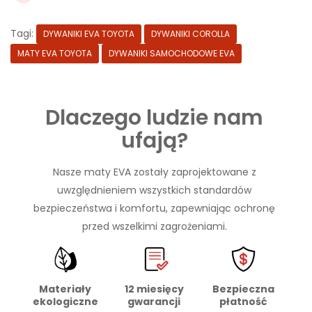
Tagi:
DYWANIKI EVA TOYOTA
DYWANIKI COROLLA
MATY EVA TOYOTA
DYWANIKI SAMOCHODOWE EVA
Dlaczego ludzie nam
ufają?
Nasze maty EVA zostały zaprojektowane z
uwzględnieniem wszystkich standardów
bezpieczeństwa i komfortu, zapewniając ochronę
przed wszelkimi zagrożeniami.
Materiały
Bezpieczna
12 miesięcy
ekologiczne
płatność
gwarancji